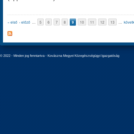
Oldalak
« első
‹ előző
…
5
6
7
8
9
10
11
12
13
…
követk
© 2022 - Minden jog fenntartva - Kovászna Megyei Közegészségügyi Igazgatóság