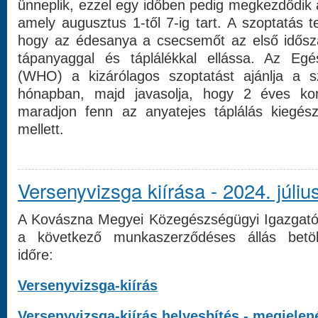
ünneplik, ezzel egy időben pedig megkezdődik a
amely augusztus 1-től 7-ig tart. A szoptatás
hogy az édesanya a csecsemőt az első idős
tápanyaggal és táplálékkal ellássa. Az Egé
(WHO) a kizárólagos szoptatást ajánlja a s
hónapban, majd javasolja, hogy 2 éves ko
maradjon fenn az anyatejes táplálás kiegész
mellett.
Versenyvizsga kiírása - 2024. júliu
A Kovászna Megyei Közegészségügyi Igazgatós
a következő munkaszerződéses állás betöl
időre:
Versenyvizsga-kiírás
Versenyvizsga-kiírás helyesbítés - megjelen