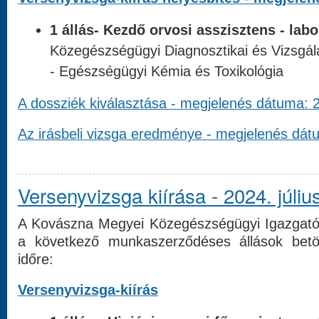
1 állás- Kezdő orvosi asszisztens - labo
Közegészségügyi Diagnosztikai és Vizsgála
- Egészségügyi Kémia és Toxikológia
A dossziék kiválasztása - megjelenés dátuma: 
Az irásbeli vizsga eredménye - megjelenés dát
Versenyvizsga kiírása - 2024. júliu
A Kovászna Megyei Közegészségügyi Igazgatós
a következő munkaszerződéses állások betöl
időre:
Versenyvizsga-kiírás