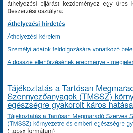
áthelyezési eljárást kezdeményez egy üres kö
Beszerzési osztályra:
Áthelyezési hirdetés
Áthelyezési kérelem
Személyi adatok feldolgozására vonatkozó bel
A dosszié ellenőrzésének eredménye - megjele
Tájékoztatás a Tartósan Megmara
Szennyezőanyagok (TMSSZ) körny
egészségre gyakorolt ​​káros hatásai
Tájékoztatás a Tartósan Megmaradó Szerves 
(TMSSZ) környezetre és emberi egészségre gyako
( .ppsx formátum)