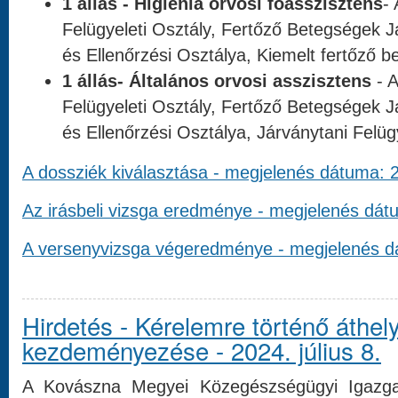
1 állás - Higiénia orvosi főasszisztens
-
Felügyeleti Osztály, Fertőző Betegségek Já
és Ellenőrzési Osztálya, Kiemelt fertőző 
1 állás- Általános orvosi asszisztens
- A
Felügyeleti Osztály, Fertőző Betegségek Já
és Ellenőrzési Osztálya, Járványtani Felüg
A dossziék kiválasztása - megjelenés dátuma: 
Az irásbeli vizsga eredménye - megjelenés dát
A versenyvizsga végeredménye - megjelenés d
Hirdetés - Kérelemre történő áthely
kezdeményezése - 2024. július 8.
A Kovászna Megyei Közegészségügyi Igazga