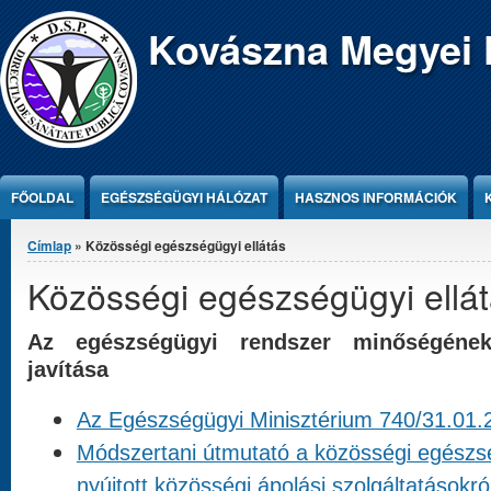
Jump to Content
Kovászna Megyei 
FŐOLDAL
EGÉSZSÉGÜGYI HÁLÓZAT
HASZNOS INFORMÁCIÓK
Jelenlegi hely
Címlap
» Közösségi egészségügyi ellátás
Közösségi egészségügyi ellá
Az egészségügyi rendszer minőségéne
javítása
Az Egészségügyi Minisztérium 740/31.01.2
Módszertani útmutató a közösségi egészsé
nyújtott közösségi ápolási szolgáltatásokró