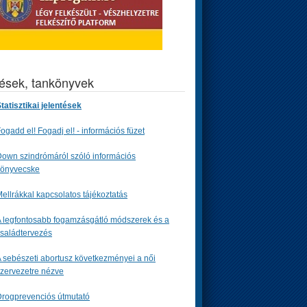
tések, tankönyvek
tatisztikai jelentések
ogadd el! Fogadj el! - információs füzet
own szindrómáról szóló információs
könyvecske
ellrákkal kapcsolatos tájékoztatás
 legfontosabb fogamzásgátló módszerek és a
saládtervezés
 sebészeti abortusz következményei a női
zervezetre nézve
rogprevenciós útmutató