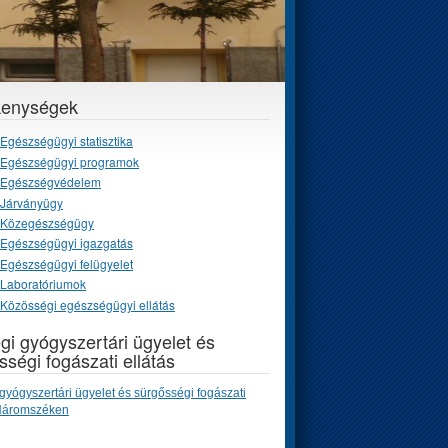
kenységek
Egészségügyi statisztika
Egészségügyi programok
Egészségvédelem
Járványügy
Közegészségügy
Egészségügyi igazgatás
Egészségügyi felügyelet
Laboratóriumok
Közösségi egészségügyi ellátás
gi gyógyszertári ügyelet és
sségi fogászati ellátás
gyógyszertári ügyelet és sürgősségi fogászati
 Háromszéken