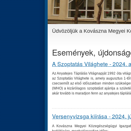
Üdvözöljük a Kovászna Megyei K
Események, újdonság
A Szoptatás Világhete - 2024. 
Az Anyatejes Táplálás Világnapját 1992 óta vilá
az Szoptatás Világhete is, amely augusztus 1-tő
csecsemőt az első időszakban minden szükséges 
(WHO) a kizárólagos szoptatást ajánlja a szület
akár tovább is maradjon fenn az anyatejes táplálá
Versenyvizsga kiírása - 2024. jú
A Kovászna Megyei Közegészségügyi Igazgató
betöltésére, meghatározatlan időre: