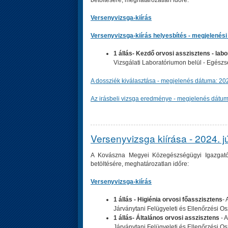
Versenyvizsga-kiírás
Versenyvizsga-kiírás helyesbítés - megjelenési
1 állás- Kezdő orvosi asszisztens - labo
Vizsgálati Laboratóriumon belül - Egész
A dossziék kiválasztása - megjelenés dátuma: 20
Az irásbeli vizsga eredménye - megjelenés dátum
Versenyvizsga kiírása - 2024. jú
A Kovászna Megyei Közegészségügyi Igazgatós
betöltésére, meghatározatlan időre:
Versenyvizsga-kiírás
1 állás - Higiénia orvosi főasszisztens
-
Járványtani Felügyeleti és Ellenőrzési Os
1 állás- Általános orvosi asszisztens
- A
Járványtani Felügyeleti és Ellenőrzési Os