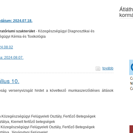
Átláth
kormá
 dátum: 2024.07.18.
ratóriumi szakterület
- Közegészségügyi Diagnosztikai és
ségügyi Kémia és Toxikológia
24.08.02
a: 2024.08.07.
tovább
lius 10.
ág versenyvizsgát hirdet a következő munkaszerződéses állások
 A Közegészségügyi Felügyeleti Osztály, Fertőző Betegségek
ztálya, Kiemelt fertőző betegségek
 Közegészségügyi Felügyeleti Osztály, Fertőző Betegségek
ztálya, Járványtani Felügyelet