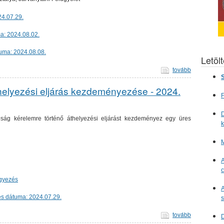
24.07.29.
a: 2024.08.02.
uma: 2024.08.08.
Letöl
tovább
S
thelyezési eljárás kezdeményezése - 2024.
F
D
ág kérelemre történő áthelyezési eljárást kezdeményez egy üres
M
A
c
egyezés
A
s dátuma: 2024.07.29.
s
tovább
D