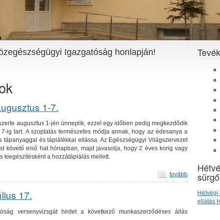
Tevé
özegészségügyi Igazgatóság honlapján!
ok
augusztus 1-7.
gszerte augusztus 1-jén ünneplik, ezzel egy időben pedig megkezdődik
l 7-ig tart. A szoptatás természetes módja annak, hogy az édesanya a
tápanyaggal és táplálékkal ellássa. Az Egészségügyi Világszervezet
ést követő első hat hónapban, majd javasolja, hogy 2 éves korig vagy
s kiegészítésként a hozzátáplálás mellett.
Hétvé
tovább
sürgő
lius 17.
Hétvégi 
ellátás
ság versenyvizsgát hirdet a következő munkaszerződéses állás