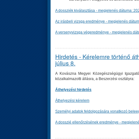
A dossziék kiválasztása - megjelenés dátuma: 20
Az irásbeli vizsga eredménye - megjelenés dátum
A versenyvizsga végeredménye - megjelenés dát
Hirdetés - Kérelemre történő á
július 8.
A Kovászna Megyei Közegészségügyi Igazgatós
közalkalmazotti állásra, a Beszerzési osztályra:
Áthelyezési hirdetés
Áthelyezési kérelem
Személyi adatok feldolgozására vonatkozó bele
A dosszié ellenőrzésének eredménye - megjelené