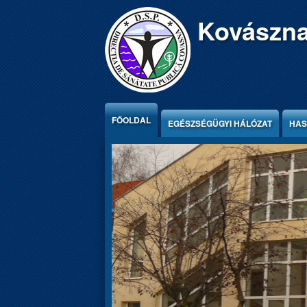
Jump to Content
Kovászna
FŐOLDAL
EGÉSZSÉGÜGYI HÁLÓZAT
HAS