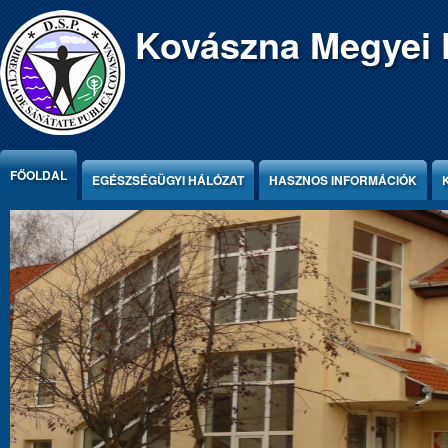
Jump to Content
Kovászna Megyei 
FŐOLDAL
EGÉSZSÉGÜGYI HÁLÓZAT
HASZNOS INFORMÁCIÓK