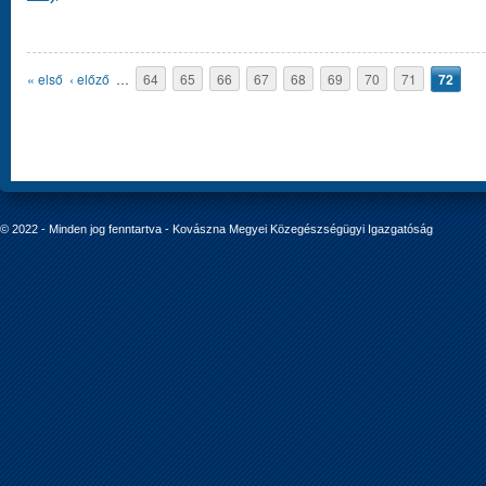
Oldalak
« első
‹ előző
…
64
65
66
67
68
69
70
71
72
© 2022 - Minden jog fenntartva - Kovászna Megyei Közegészségügyi Igazgatóság