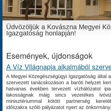
Üdvözöljük a Kovászna Megyei K
Igazgatóság honlapján!
Események, újdonságok
A Víz Világnapja alkalmából szerv
A Megyei Közegészségügyi Igazgatóság által a 
szervezett tanácskozáson a baróti helyzet ker
hatvanas években tervezett vízhálózatot ipar
lakosságnak máig sincs vezetékes ivóvi
minisztériummal kötött partnerség keret
időszakra szóló pályázatot nyert az önkormány