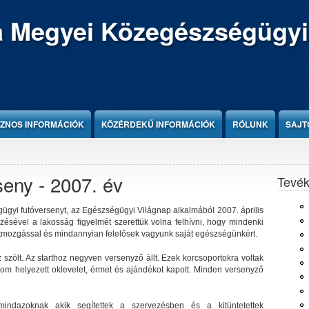
 Megyei Közegészségügyi
ZNOS INFORMÁCIÓK
KÖZÉRDEKŰ INFORMÁCIÓK
RÓLUNK
SAJT
eny - 2007. év
Tevé
gyi futóversenyt, az Egészségügyi Világnap alkalmából 2007. április
ésével a lakosság figyelmét szerettük volna felhívni, hogy mindenki
estmozgással és mindannyian felelősek vagyunk saját egészségünkért.
szólt. Az starthoz negyven versenyző állt. Ezek korcsoportokra voltak
rom helyezett oklevelet, érmet és ajándékot kapott. Minden versenyző
ndazoknak akik segítettek a szervezésben és a kitüntetettek