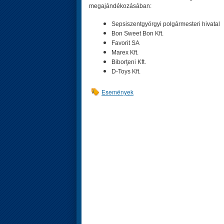
megajándékozásában:
Sepsiszentgyörgyi polgármesteri hivatal
Bon Sweet Bon Kft.
Favorit SA
Marex Kft.
Biborţeni Kft.
D-Toys Kft.
Események