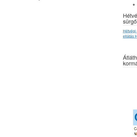
Hétvé
sürgő
Hétvégi 
ellátás
Átláth
kormá