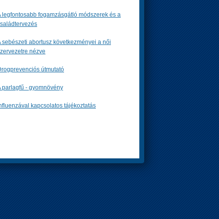
 legfontosabb fogamzásgátló módszerek és a
saládtervezés
 sebészeti abortusz következményei a női
zervezetre nézve
rogprevenciós útmutató
 parlagfű - gyomnövény
nfluenzával kapcsolatos tájékoztatás