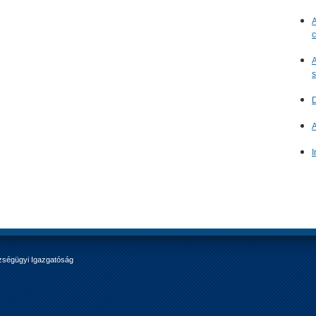
A
c
A
s
D
A
I
zségügyi Igazgatóság