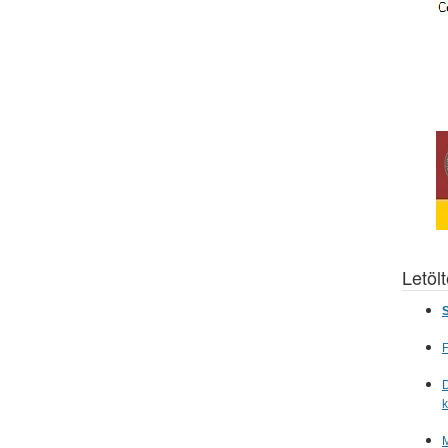
Letöl
S
F
D
M