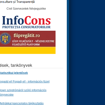
Civil Szervezetek Névjegyzéke
tések, tankönyvek
tatisztikai jelentések
ogadd el! Fogadj el! - információs füzet
own szindrómáról szóló információs
könyvecske
ellrákkal kapcsolatos tájékoztatás