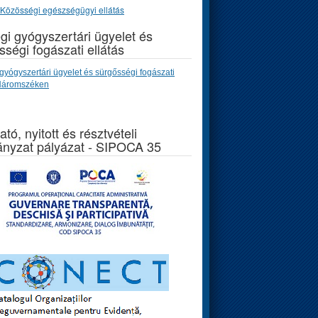
Közösségi egészségügyi ellátás
gi gyógyszertári ügyelet és
sségi fogászati ellátás
gyógyszertári ügyelet és sürgősségi fogászati
 Háromszéken
ató, nyitott és résztvételi
nyzat pályázat - SIPOCA 35