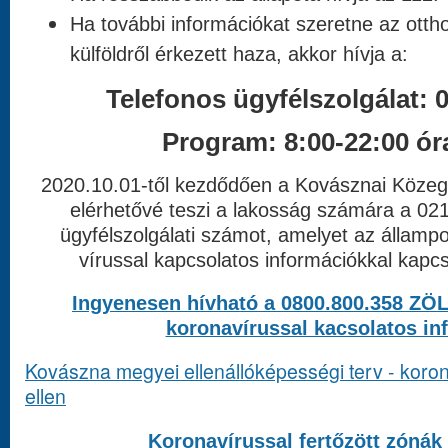
Ha további információkat szeretne az otth
külföldről érkezett haza, akkor hívja a:
Telefonos ügyfélszolgálat: 
Program: 8:00-22:00 ór
2020.10.01-től kezdődően a Kovásznai Köze
elérhetővé teszi a lakosság számára a
021
ügyfélszolgálati
számot, amelyet az államp
vírussal kapcsolatos információkkal kapc
Ingyenesen hívható a 0800.800.358 Z
koronavírussal kacsolatos in
Kovászna megyei ellenállóképességi terv - koron
ellen
Koronavírussal fertőzött zónák 