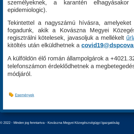
személyeknek, a karantén elhagyásakor 
epidemiologic).
Tekintettel a nagyszámú hívásra, amelyeket
fogadunk, akik a Kovászna Megyei Közegés
regisztrálni kötelesek, javasoljuk a mellékelt
űr
kitöltés után elküldhetnek a
covid19@dspcova
A külföldön élő román állampolgárok a +4021.3
telefonszámon érdeklődhetnek a megbetegedé
módjáról.
Események
© 2022 - Minden jog fenntartva - Kovászna Megyei Közegészségügyi Igazgatóság