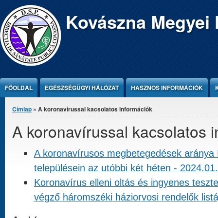
Jump to Content
Kovászna Megyei 
FŐOLDAL
EGÉSZSÉGÜGYI HÁLÓZAT
HASZNOS INFORMÁCIÓK
Jelenlegi hely
Címlap
» A koronavírussal kacsolatos információk
A koronavírussal kacsolatos 
A koronavírusos megbetegedések aránya
településein az utóbbi két héten - 2024.01
Koronavírus elleni oltás és ingyenes teszt
végző háromszéki háziorvosi rendelők listá