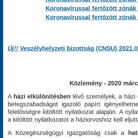
Koronavírussal fertőzött zónák 
Koronavírussal fertőzött zónák 
Új!!
Veszélyhelyzeti bizottság (CNSU) 2021.0
Közlemény - 2020 márc
A
házi elkülönítésben
lévő személyek, a házi e
betegszabadságot igazoló papírt igényelhetne
felelősségre kitöltött nyilatkozat alapján. A nyi
a kitöltött nyilatkozatot a háziorvoshoz kell eljutt
A Közegészségügyi Igazgatóság csak a
hat