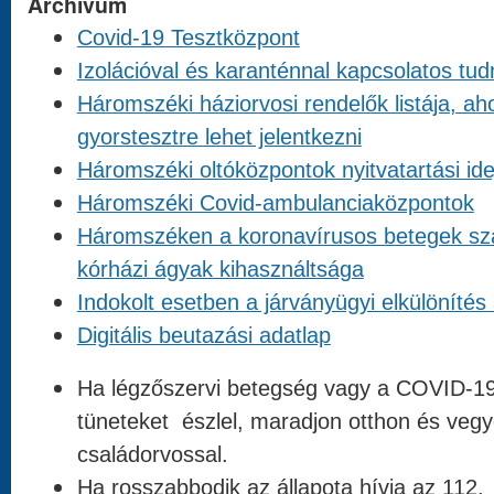
Archívum
Covid-19 Tesztközpont
Izolációval és karanténnal kapcsolatos tud
Háromszéki háziorvosi rendelők listája, ah
gyorstesztre lehet jelentkezni
Háromszéki oltóközpontok nyitvatartási idej
Háromszéki Covid-ambulanciaközpontok
Háromszéken a koronavírusos betegek szá
kórházi ágyak kihasználtsága
Indokolt esetben a járványügyi elkülönítés 
Digitális beutazási adatlap
Ha légzőszervi betegség vagy a COVID-19
tüneteket észlel, maradjon otthon és vegye
családorvossal.
Ha rosszabbodik az állapota hívja az 112.