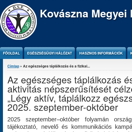
Jump to Content
Kovászna Megyei 
FŐOLDAL
EGÉSZSÉGÜGYI HÁLÓZAT
HASZNOS INFORMÁCIÓK
Jelenlegi hely
Címlap
» Az egészséges táplálkozás és a fizikai...
Az egészséges táplálkozás és 
aktivitás népszerűsítését cél
„Légy aktív, táplálkozz egész
2025. szeptember-október
2025 szeptember–október folyamán ország
tájékoztató, nevelő és kommunikációs kamp