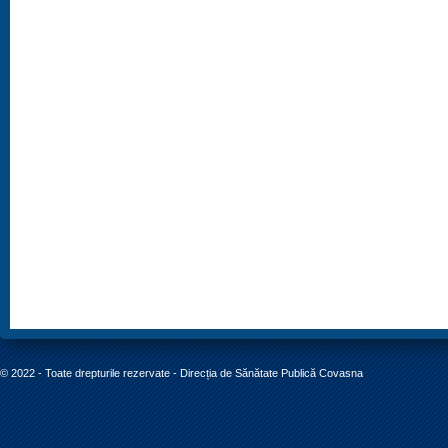
© 2022 - Toate drepturile rezervate - Direcția de Sănătate Publică Covasna