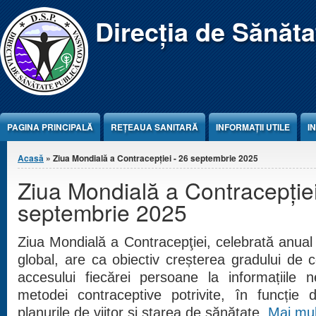
Jump to Content
Direcția de Sănăt
PAGINA PRINCIPALĂ
REŢEAUA SANITARĂ
INFORMAȚII UTILE
I
Eşti aici
Acasă
» Ziua Mondială a Contracepţiei - 26 septembrie 2025
Ziua Mondială a Contracepţiei
septembrie 2025
Ziua Mondială a Contracepţiei, celebrată anual
global, are ca obiectiv creșterea gradului de co
accesului fiecărei persoane la informațiile 
metodei contraceptive potrivite, în funcție d
planurile de viitor și starea de sănătate.
Mai mul