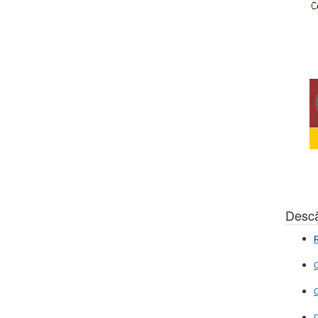
Descă
R
C
C
P