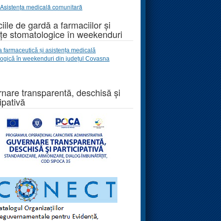
Asistența medicală comunitară
iile de gardă a farmaciilor și
țe stomatologice în weekenduri
a farmaceutică și asistența medicală
logică
în weekenduri
din județul Covasna
nare transparentă, deschisă și
ipativă