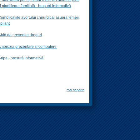
i planificare familială -
broşură informativă
omplicaţiile avortului chirurgical asupra femeii
 pliant
hid de prevenire droguri
mbrozia prezentare și combatere
ripa - broșură informativă
mai departe