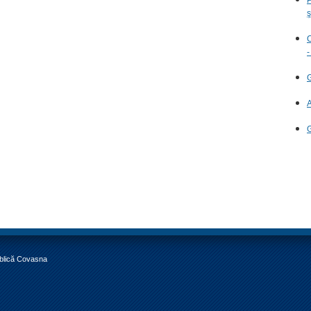
ş
C
-
G
A
G
ublică Covasna