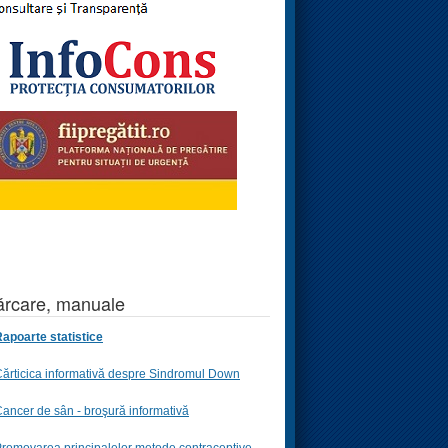
rcare, manuale
apoarte statistice
ărticica informativă despre Sindromul Down
ancer de sân - broşură informativă
romovarea principalelor metode contraceptive