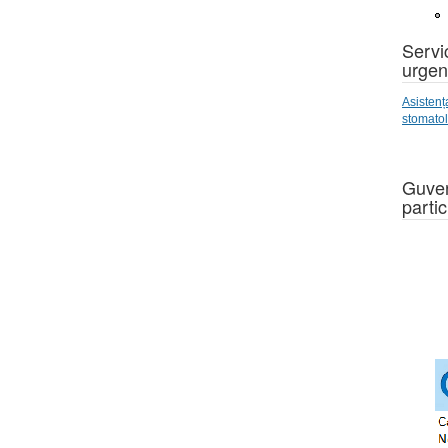
Servic
urgen
Asistenț
stomato
Guver
partic