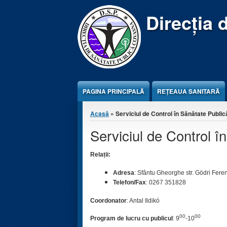
Jump to Content
Direcția 
PAGINA PRINCIPALĂ
REŢEAUA SANITARĂ
Eşti aici
Acasă
» Serviciul de Control în Sănătate Public
Serviciul de Control î
Relații:
Adresa
: Sfântu Gheorghe str. Gödri Feren
Telefon/Fax
: 0267 351828
Coordonator
: Antal Ildikó
00
00
Program de lucru cu publicul
: 9
-10