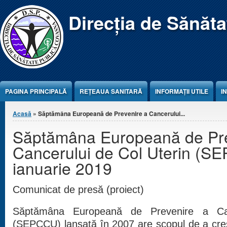
Jump to Content
Direcția de Sănăt
PAGINA PRINCIPALĂ
REŢEAUA SANITARĂ
INFORMAȚII UTILE
I
Eşti aici
Acasă
» Săptămâna Europeană de Prevenire a Cancerului...
Săptămâna Europeană de Pre
Cancerului de Col Uterin (S
ianuarie 2019
Comunicat de presă (proiect)
Săptămâna Europeană de Prevenire a Can
(SEPCCU) lansată în 2007 are scopul de a creș