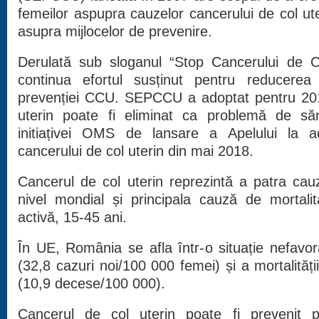
femeilor aspupra cauzelor cancerului de col ute
asupra mijlocelor de prevenire.
Derulată sub sloganul “Stop Cancerului de C
continua efortul susținut pentru reducerea r
prevenției CCU. SEPCCU a adoptat pentru 20
uterin poate fi eliminat ca problemă de să
initiațivei OMS de lansare a Apelului la a
cancerului de col uterin din mai 2018.
Cancerul de col uterin reprezintă a patra cau
nivel mondial și principala cauză de mortali
activă, 15-45 ani.
În UE, România se afla într-o situație nefavorab
(32,8 cazuri noi/100 000 femei) și a mortalități
(10,9 decese/100 000).
Cancerul de col uterin poate fi prevenit p