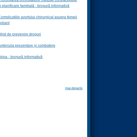
i planificare familială -
broşură informativă
omplicaţiile avortului chirurgical asupra femeii
 pliant
hid de prevenire droguri
mbrozia prezentare și combatere
ripa - broșură informativă
mai departe