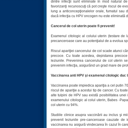
dintre infecţii sunt eliminate în mod natural de 
favorizanţi recunoscuţi că pot creşte riscul de evo
lung a anticoncepţionalelor orale, fumatul sau d
dacă infecţia cu HPV oncogen nu este eliminată de
Cancerul de col uterin poate fi prevenit!
Examenul citologic al colului uterin (testare de
precanceroase care au potenţialul de a evolua sp
Riscul apariţiei cancerului de col scade atunci c
precoce. Cu toate acestea, depistarea precoce 
leziunile. Prevenirea cancerului de col uterin s
prevenim infecţia, asigurând un grad mare de prot
Vaccinarea anti HPV şi examenul citologic duc l
Vaccinarea poate impiedica apariţia a cel putin 7
riscul de apariţie a acestui tip de cancer. Cu toa
alte tulpini de HPV sau există posibilitatea unei
examenului citologic al colul uterin, Babes -Pap
col uterin cu 94%.
Studiile clinice asupra vaccinării au inclus şi mi
prevenit leziunile pre-canceroase cauzate de 
vaccinarea nu asigură vindecarea în cazul în care