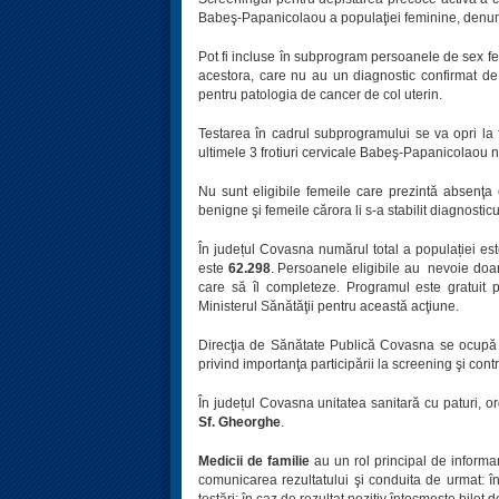
Babeş-Papanicolaou a populaţiei feminine, denum
Pot fi incluse în subprogram persoanele de sex fem
acestora, care nu au un diagnostic confirmat de
pentru patologia de cancer de col uterin.
Testarea în cadrul subprogramului se va opri la
ultimele 3 frotiuri cervicale Babeş-Papanicolaou 
Nu sunt eligibile femeile care prezintă absenţa 
benigne şi femeile cărora li s-a stabilit diagnostic
În județul Covasna numărul total a populației es
este
62.298
. Persoanele eligibile au nevoie doar 
care să îl completeze. Programul este gratuit pe
Ministerul Sănătăţii pentru această acţiune.
Direcţia de Sănătate Publică Covasna se ocupă de
privind importanţa participării la screening şi cont
În județul Covasna unitatea sanitară cu paturi, 
Sf. Gheorghe
.
Medicii de familie
au un rol principal de informar
comunicarea rezultatului şi conduita de urmat: în
testări; în caz de rezultat pozitiv întocmeşte bilet d