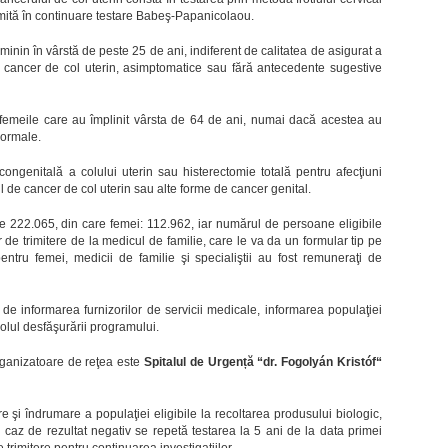
ită în continuare testare Babeş-Papanicolaou.
inin în vârstă de peste 25 de ani, indiferent de calitatea de asigurat a
 cancer de col uterin, asimptomatice sau fără antecedente sugestive
 femeile care au împlinit vârsta de 64 de ani, numai dacă acestea au
normale.
congenitală a colului uterin sau histerectomie totală pentru afecţiuni
ul de cancer de col uterin sau alte forme de cancer genital.
te 222.065, din care femei: 112.962, iar numărul de persoane eligibile
de trimitere de la medicul de familie, care le va da un formular tip pe
ntru femei, medicii de familie şi specialiştii au fost remuneraţi de
 informarea furnizorilor de servicii medicale, informarea populaţiei
rolul desfăşurării programului.
organizatoare de reţea este
Spitalul de Urgen
ț
ă “dr. Fogolyán Kristóf“
e şi îndrumare a populaţiei eligibile la recoltarea produsului biologic,
 caz de rezultat negativ se repetă testarea la 5 ani de la data primei
e trimitere pentru continuarea investigaţiilor.