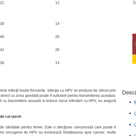
21
12
30
14
40
26
42
26
36
14
Descă
ină infecţii foarte frecvente. Infecţia cu HPV se produce de obicei prin
 direct cu zona genitală poate fi suficient pentru transmiterea acestuia.
oli cu transmitere sexuală si reduce riscul infectării cu HPV, nu asigură
R
C
de col uterin
C
de sănătate pentru femei. Este o afecţiune canceroasă care poate fi
tulpini oncogene de HPV nu evoluează întotdeauna spre cancer; multe
P