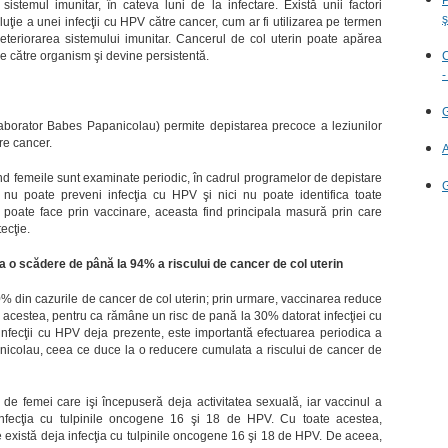
sistemul imunitar, în cateva luni de la infectare. Există unii factori
ş
luţie a unei infecţii cu HPV către cancer, cum ar fi utilizarea pe termen
eteriorarea sistemului imunitar. Cancerul de col uterin poate apărea
C
 către organism şi devine persistentă.
-
G
 laborator Babes Papanicolau) permite depistarea precoce a leziunilor
re cancer.
A
ând femeile sunt examinate periodic, în cadrul programelor de depistare
G
nu poate preveni infecţia cu HPV şi nici nu poate identifica toate
e poate face prin vaccinare, aceasta find principala masură prin care
ecţie.
a o scădere de până la 94% a riscului de cancer de col uterin
0% din cazurile de cancer de col uterin; prin urmare, vaccinarea reduce
te acestea, pentru ca rămâne un risc de pană la 30% datorat infecţiei cu
 infecţii cu HPV deja prezente, este importantă efectuarea periodica a
anicolau, ceea ce duce la o reducere cumulata a riscului de cancer de
i de femei care işi începuseră deja activitatea sexuală, iar vaccinul a
infecţia cu tulpinile oncogene 16 şi 18 de HPV. Cu toate acestea,
 există deja infecţia cu tulpinile oncogene 16 şi 18 de HPV. De aceea,