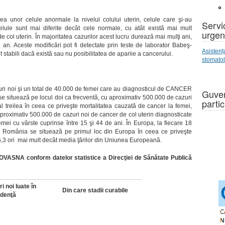
ea unor celule anormale la nivelul colului uterin, celule care şi-au
Servic
celule sunt mai diferite decât cele normale, cu atât există mai mult
urgen
 de col uterin. În majoritatea cazurilor acest lucru durează mai mulţi ani,
an. Aceste modificări pot fi detectate prin teste de laborator Babeş-
Asistenț
ot stabili dacă există sau nu posibilitatea de apariie a cancerului.
stomato
uri noi şi un total de 40.000 de femei care au diagnosticul de CANCER
Guver
e situează pe locul doi ca frecventă, cu aproximativ 500.000 de cazuri
partic
al treilea în ceea ce priveşte mortalitatea cauzată de cancer la femei,
proximativ 500.000 de cazuri noi de cancer de col uterin diagnosticate
mei cu vârste cuprinse între 15 şi 44 de ani. În Europa, la fiecare 18
. România se situează pe primul loc din Europa în ceea ce priveşte
 6,3 ori mai mult decât media ţărilor din Uniunea Europeană.
L COVASNA
conform datelor statistice a Direcţiei de Sănătate Publică
i noi luate în
Din care stadii curabile
idenţă