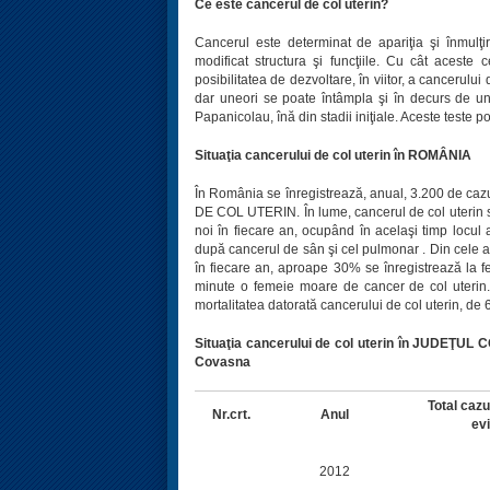
Ce este cancerul de col uterin?
Cancerul este determinat de apariţia şi înmulţir
modificat structura şi funcţiile. Cu cât aceste 
posibilitatea de dezvoltare, în viitor, a cancerului
dar uneori se poate întâmpla şi în decurs de un 
Papanicolau, înă din stadii iniţiale. Aceste teste p
Situaţia cancerului de col uterin în ROMÂNIA
În România se înregistrează, anual, 3.200 de caz
DE COL UTERIN. În lume, cancerul de col uterin s
noi în fiecare an, ocupând în acelaşi timp locul 
după cancerul de sân şi cel pulmonar . Din cele a
în fiecare an, aproape 30% se înregistrează la fe
minute o femeie moare de cancer de col uterin
mortalitatea datorată cancerului de col uterin, de
Situaţia cancerului de col uterin în JUDEŢU
Covasna
Total cazur
Nr.crt.
Anul
ev
2012