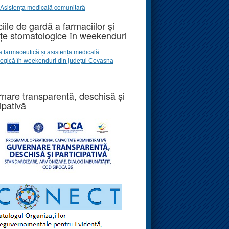
Asistența medicală comunitară
iile de gardă a farmaciilor și
țe stomatologice în weekenduri
a farmaceutică și asistența medicală
logică
în weekenduri
din județul Covasna
nare transparentă, deschisă și
ipativă