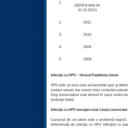
1.
(până la data de
01.10.2012)
2.
2011
3.
2010
4.
2009
5.
2008
Infecţia cu HPV – Virusul Papilloma Uman
HPV este un virus care se transmite uşor şi determ
contact sexual, dar uneori chiar contactul cutanat
Deşi prezervativul este eficient în cazul multor b
protecţie totală.
Infecţia cu HPV oncogen este cauza cancerului 
Cancerul de col uterin este o problemă majoră 
determinată de infecţia cu HPV. Infecţiile cu 