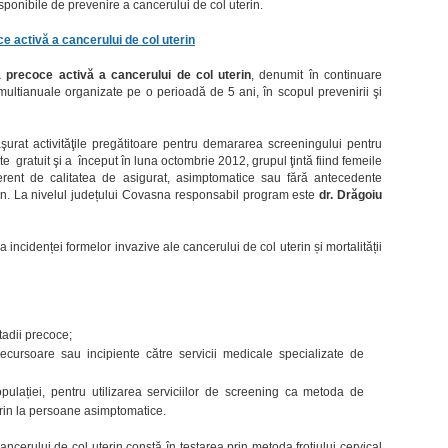
ponibile de prevenire a cancerului de col uterin.
 activă a cancerului de col uterin
precoce activă a cancerului de col uterin
, denumit în continuare
ltianuale organizate pe o perioadă de 5 ani, în scopul prevenirii şi
urat activităţile pregătitoare pentru demararea screeningului pentru
e gratuit şi a început în luna octombrie 2012, grupul ţintă fiind femeile
ferent de calitatea de asigurat, asimptomatice sau fără antecedente
in. La nivelul județului Covasna responsabil program este
dr. Drăgoiu
incidenței formelor invazive ale cancerului de col uterin și mortalității
tadii precoce;
ecursoare sau incipiente către servicii medicale specializate de
pulației, pentru utilizarea serviciilor de screening ca metoda de
erin la persoane asimptomatice.
cerului de col uterin constă în testarea prin metoda frotiului cervical