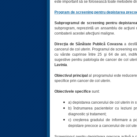
este important să se folosească toate metodele dis
Program de screening pentru depistarea precoce
Subprogramul de screening pentru depistarea 
subprogram, reprezintă un ansamblu de acţiuni mu
combaterii acestei afecţiuni maligne.
Direcţia de Sănătate Publică Covasna
a desfăş
cancerul de col uterin. Programul de screening est
cu vârste cuprinse între 25 şi 64 de ani, indi
sugestive pentru patologia de cancer de col uter
Lavinia
.
Obiectivul principal
al programului este reducerea 
specifice prin cancer de col uterin.
Obiectivele specifice
sunt:
a) depistarea cancerului de col uterin in s
b) îndrumarea pacientelor cu leziuni pr
diagnostic și tratament;
c) creșterea gradului de informare a po
depistare precoce a cancerului de col ut
Screeningul pentru depistarea precoce activă a can