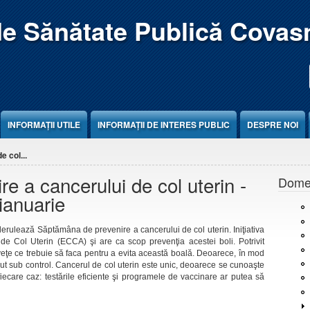
de Sănătate Publică Covas
INFORMAȚII UTILE
INFORMAȚII DE INTERES PUBLIC
DESPRE NOI
 col...
e a cancerului de col uterin -
Domen
ianuarie
derulează Săptămâna de prevenire a cancerului de col uterin. Iniţiativa
de Col Uterin (ECCA) şi are ca scop prevenţia acestei boli. Potrivit
ţe ce trebuie să faca pentru a evita această boală. Deoarece, în mod
inut sub control. Cancerul de col uterin este unic, deoarece se cunoaşte
iecare caz: testările eficiente şi programele de vaccinare ar putea să