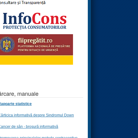
rcare, manuale
apoarte statistice
ărticica informativă despre Sindromul Down
ancer de sân - broşură informativă
romovarea principalelor metode contraceptive