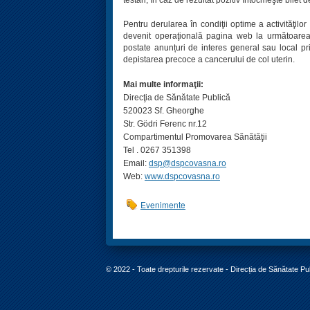
Pentru derularea în condiţii optime a activităţil
devenit operaţională pagina web la următoare
postate anunțuri de interes general sau local pri
depistarea precoce a cancerului de col uterin.
Mai multe informaţii:
Direcţia de Sănătate Publică
520023 Sf. Gheorghe
Str. Gödri Ferenc nr.12
Compartimentul Promovarea Sănătăţii
Tel . 0267 351398
Email:
dsp@dspcovasna.ro
Web:
www.dspcovasna.ro
Evenimente
© 2022 - Toate drepturile rezervate - Direcția de Sănătate P