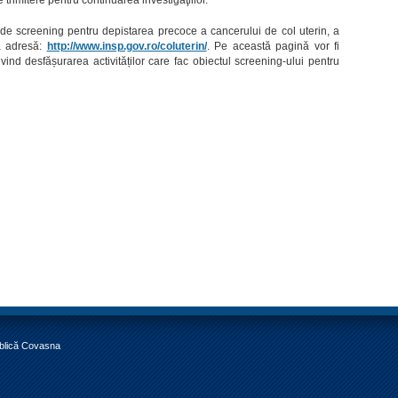
or de screening pentru depistarea precoce a cancerului de col uterin, a
a adresă:
http://www.insp.gov.ro/coluterin/
. Pe această pagină vor fi
vind desfășurarea activităților care fac obiectul screening-ului pentru
ublică Covasna