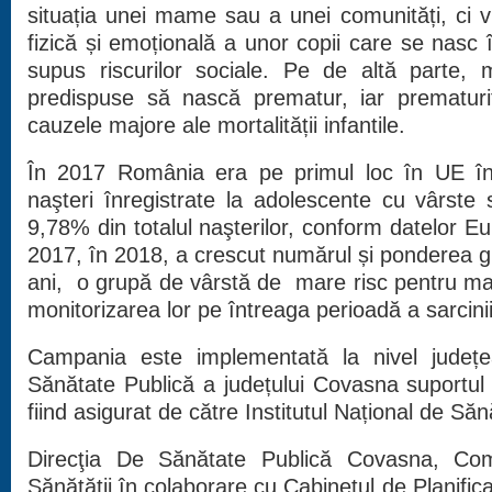
situația unei mame sau a unei comunități, ci v
fizică și emoțională a unor copii care se nasc î
supus riscurilor sociale. Pe de altă parte
predispuse să nască prematur, iar prematur
cauzele majore ale mortalității infantile.
În 2017 România era pe primul loc în UE în
naşteri înregistrate la adolescente cu vârste
9,78% din totalul naşterilor, conform datelor E
2017, în 2018, a crescut numărul și ponderea g
ani, o grupă de vârstă de mare risc pentru mam
monitorizarea lor pe întreaga perioadă a sarcinii
Campania este implementată la nivel județe
Sănătate Publică a județului Covasna suportul
fiind asigurat de către Institutul Național de Săn
Direcţia De Sănătate Publică Covasna, Co
Sănătăţii în colaborare cu Cabinetul de Planific