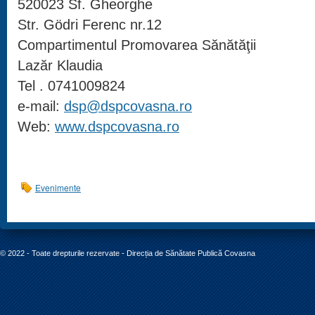
520023 Sf. Gheorghe
Str. Gödri Ferenc nr.12
Compartimentul Promovarea Sănătăţii
Lazăr Klaudia
Tel . 0741009824
e-mail:
dsp@dspcovasna.ro
Web:
www.dspcovasna.ro
Evenimente
© 2022 - Toate drepturile rezervate - Direcția de Sănătate Publică Covasna