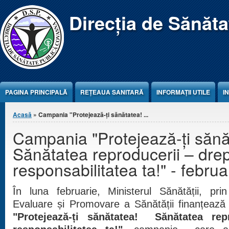
Jump to Content
Direcția de Sănăt
PAGINA PRINCIPALĂ
REŢEAUA SANITARĂ
INFORMAȚII UTILE
I
Eşti aici
Acasă
» Campania "Protejează-ți sănătatea! ...
Campania "Protejează-ți sănă
Sănătatea reproducerii – drep
responsabilitatea ta!" - febru
În luna februarie, Ministerul Sănătății, pr
Evaluare și Promovare a Sănătății finanțează
"Protejează-ți sănătatea! Sănătatea rep