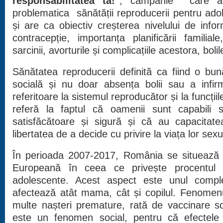
responsabilitatea ta!"
, campanie care adu
problematica sănătății reproducerii pentru adol
și are ca obiectiv creșterea nivelului de info
contracepție, importanța planificării familia
sarcinii, avorturile și complicațiile acestora, bol
Sănătatea reproducerii definită ca fiind o bun
socială și nu doar absența bolii sau a infirmi
referitoare la sistemul reproducător și la funcții
referă la faptul că oamenii sunt capabili 
satisfăcătoare și sigură și că au capacita
libertatea de a decide cu privire la viața lor sexu
În perioada 2007-2017, România se situează 
Europeană în ceea ce privește procentul na
adolescente. Acest aspect este unul comple
afectează atât mama, cât și copilul. Fenomenul
multe nașteri premature, rată de vaccinare scă
este un fenomen social, pentru că efectele