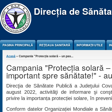
Jump to Content
Direcția de Sănăt
PAGINA PRINCIPALĂ
REŢEAUA SANITARĂ
INFORMAȚII UTILE
I
Eşti aici
Acasă
» Campania "Protecția solară – un pas...
Campania "Protecția solară –
important spre sănătate!" - a
Direcţia de Sănătate Publică a Judeţului Cov
august 2022, activităţi de informare şi conşt
privire la importanța protecției solare, în preven
Conform datelor Organizației Mondiale a Sănătă