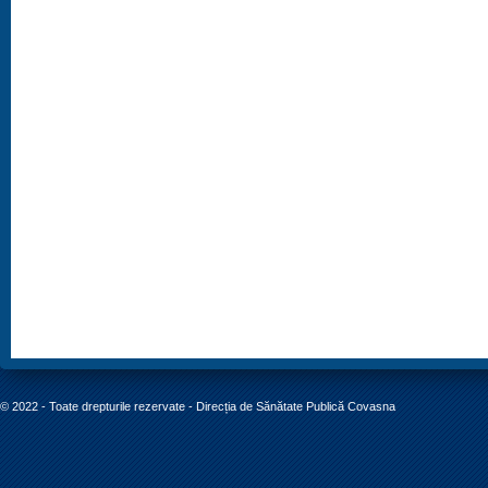
© 2022 - Toate drepturile rezervate - Direcția de Sănătate Publică Covasna