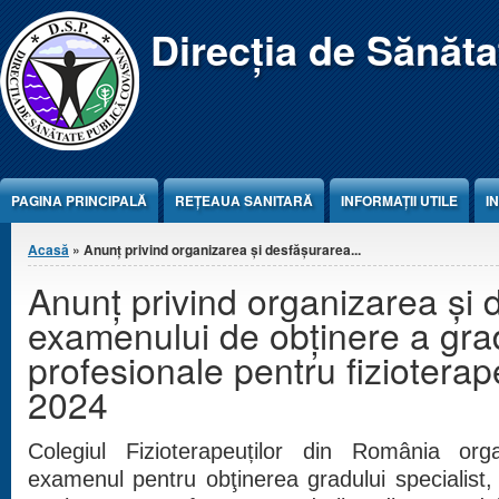
Jump to Content
Direcția de Sănăt
PAGINA PRINCIPALĂ
REŢEAUA SANITARĂ
INFORMAȚII UTILE
I
Eşti aici
Acasă
» Anunț privind organizarea şi desfăşurarea...
Anunț privind organizarea şi 
examenului de obţinere a gra
profesionale pentru fizioterap
2024
Colegiul Fizioterapeuților din România or
examenul pentru obţinerea gradului specialist, 