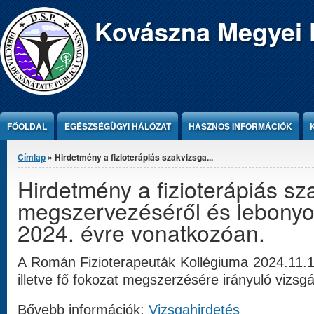
Jump to Content
Kovászna Megyei 
FŐOLDAL
EGÉSZSÉGÜGYI HÁLÓZAT
HASZNOS INFORMÁCIÓK
Jelenlegi hely
Címlap
» Hirdetmény a fizioterápiás szakvizsga...
Hirdetmény a fizioterápiás sz
megszervezéséről és lebonyol
2024. évre vonatkozóan.
A Román Fizioterapeuták Kollégiuma 2024.11.1
illetve fő fokozat megszerzésére irányuló vizsg
Bővebb információk:
Vizsgahirdetés