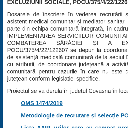
EXCLUZIUNII SOCIALE, POCU/375/4/22/1226
Dosarele de înscriere în vederea recrutării și 
asistent medical comunitar și mediator sanitar –
parte din echipa comunitară integrată, în cadr
IMPLEMENTAREA SERVICIILOR COMUNITA
COMBATEREA SĂRĂCIEI ȘI A EXCL
POCU/375/4/22/122607 se depun la coordonatoru
de asistență medicală comunitară de la sediu
cu atribuții, de coordonare județeană a activit
comunitară pentru cazurile în care nu este
jutețean conform legislatiei specifice.
Proiectul se va derula în județul Covasna în loc
OMS 1474/2019
Metodologie de recrutare și selecție 
Lista AAPL-urilor care au semnat pro