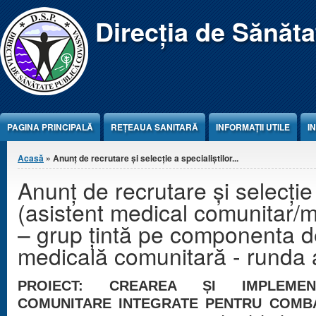
Jump to Content
Direcția de Sănăt
PAGINA PRINCIPALĂ
REŢEAUA SANITARĂ
INFORMAȚII UTILE
I
Eşti aici
Acasă
» Anunț de recrutare și selecție a specialiștilor...
Anunț de recrutare și selecție 
(asistent medical comunitar/m
– grup țintă pe componenta d
medicală comunitară - runda a
PROIECT: CREAREA ȘI IMPLEMENT
COMUNITARE INTEGRATE PENTRU COMBA