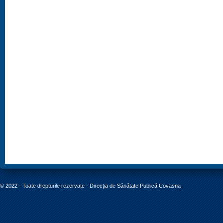
© 2022 - Toate drepturile rezervate - Direcția de Sănătate Publică Covasna