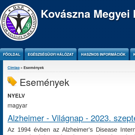
Jump to Content
Kovászna Megyei 
FŐOLDAL
EGÉSZSÉGÜGYI HÁLÓZAT
HASZNOS INFORMÁCIÓK
Jelenlegi hely
Címlap
» Események
Események
NYELV
magyar
Alzheimer - Világnap - 2023. szep
Az 1994 évben az Alzheimer's Disease Intern