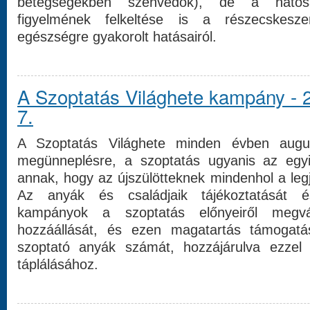
betegségekben szenvedők), de a hatós
figyelmének felkeltése is a részecskes
egészségre gyakorolt hatásairól.
A Szoptatás Világhete kampány - 
7.
A Szoptatás Világhete minden évben augus
megünneplésre, a szoptatás ugyanis az egy
annak, hogy az újszülötteknek mindenhol a legj
Az anyák és családjaik tájékoztatását és
kampányok a szoptatás előnyeiről megvá
hozzáállását, és ezen magatartás támogatás
szoptató anyák számát, hozzájárulva ezzel 
táplálásához.