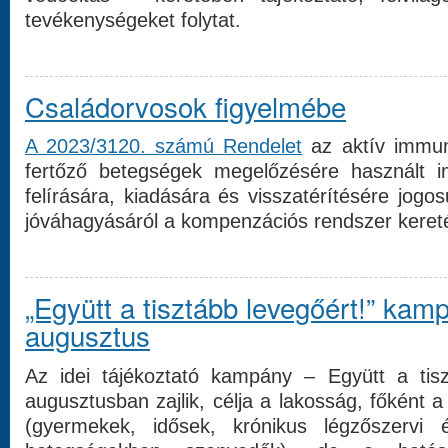
tevékenységeket folytat.
Családorvosok figyelmébe
A 2023/3120. számú Rendelet
az aktív immuni
fertőző betegségek megelőzésére használt i
felírására, kiadására és visszatérítésére jogo
jóváhagyásáról a kompenzációs rendszer keret
„Együtt a tisztább levegőért!” kam
augusztus
Az idei tájékoztató kampány – Együtt a tis
augusztusban zajlik, célja a lakosság, főként 
(gyermekek, idősek, krónikus légzőszervi 