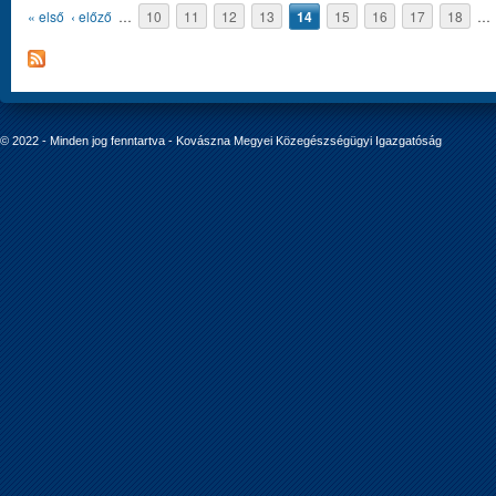
Oldalak
« első
‹ előző
…
10
11
12
13
14
15
16
17
18
…
© 2022 - Minden jog fenntartva - Kovászna Megyei Közegészségügyi Igazgatóság