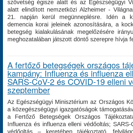
szövetség égisze alatt és az Egészségügyi V
alatt elindított nemzetközi Alzheimer - Vilá
21. napján kerül megünneplésre. Idén a k
demencia korai jeleinek azonosítására, a koc
betegség kialakulásának megelőzésére irányu
meghozatalában játszott döntő szerepre hívja fe
A fertőző betegségek országos táj
kampány: Influenza és influenza el
SARS-CoV-2 és COVID-19 elleni vé
szeptember
Az Egészségügyi Minisztérium az Országos Kö
a közegészségügyi igazgatóságok támogatásá
a Fertőző Betegségek Országos Tájékozta
Influenza és influenza elleni védőoltás; SARS
védőoltás – keretében tájékoztató, felvilá