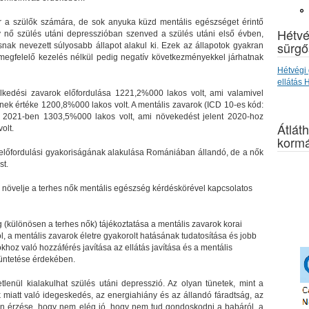
r a szülők számára, de sok anyuka küzd mentális egészséget érintő
Hétvé
y nő szülés utáni depresszióban szenved a szülés utáni első évben,
sürgő
nak nevezett súlyosabb állapot alakul ki. Ezek az állapotok gyakran
megfelelő kezelés nélkül pedig negatív következményekkel járhatnak
Hétvégi 
ellátás
kedési zavarok előfordulása 1221,2%000 lakos volt, ami valamivel
ek értéke 1200,8%000 lakos volt. A mentális zavarok (ICD 10-es kód:
 2021-ben 1303,5%000 lakos volt, ami növekedést jelent 2020-hoz
Átláth
olt.
kormá
 előfordulási gyakoriságának alakulása Romániában állandó, de a nők
st.
növelje a terhes nők mentális egészség kérdéskörével kapcsolatos
(különösen a terhes nők) tájékoztatása a mentális zavarok korai
 a mentális zavarok életre gyakorolt hatásának tudatosítása és jobb
hoz való hozzáférés javítása az ellátás javítása és a mentális
ntetése érdekében.
etlenül kialakulhat szülés utáni depresszió. Az olyan tünetek, mint a
miatt való idegeskedés, az energiahiány és az állandó fáradtság, az
on érzése, hogy nem elég jó, hogy nem tud gondoskodni a babáról, a