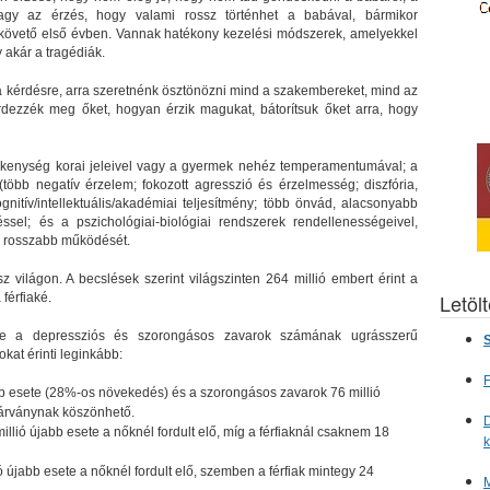
gy az érzés, hogy valami rossz történhet a babával, bármikor
t követő első évben. Vannak hatékony kezelési módszerek, amelyekkel
akár a tragédiák.
e a kérdésre, arra szeretnénk ösztönözni mind a szakembereket, mind az
érdezzék meg őket, hogyan érzik magukat, bátorítsuk őket arra, hogy
ékenység korai jeleivel vagy a gyermek nehéz temperamentumával; a
(több negatív érzelem; fokozott agresszió és érzelmesség; diszfória,
nitív/intellektuális/akadémiai teljesítmény; több önvád, alacsonyabb
ssel; és a pszichológiai-biológiai rendszerek rendellenességeivel,
k rosszabb működését.
 világon. A becslések szerint világszinten 264 millió embert érint a
Letöl
férfiaké.
rte a depressziós és szorongásos zavarok számának ugrásszerű
S
kat érinti leginkább:
F
bb esete (28%-os növekedés) és a szorongásos zavarok 76 millió
járványnak köszönhető.
D
illió újabb esete a nőknél fordult elő, míg a férfiaknál csaknem 18
 újabb esete a nőknél fordult elő, szemben a férfiak mintegy 24
M