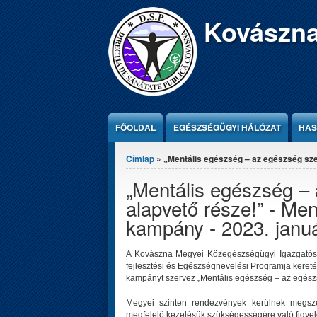
Jump to Content
Kovászna
FŐOLDAL
EGÉSZSÉGÜGYI HÁLÓZAT
HAS
Jelenlegi hely
Címlap
» „Mentális egészség – az egészség sze
„Mentális egészség –
alapvető része!” - Me
kampány - 2023. janu
A Kovászna Megyei Közegészségügyi Igazgatósá
fejlesztési és Egészségnevelési Programja keret
kampányt szervez „Mentális egészség – az egészs
Megyei szinten rendezvények kerülnek megsze
megfelelő kezelésük szükségességére való figye