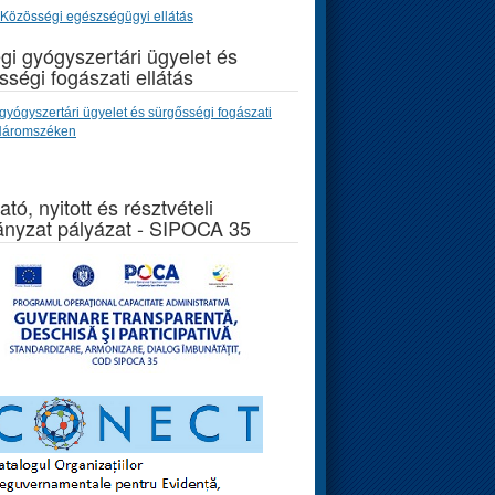
Közösségi egészségügyi ellátás
gi gyógyszertári ügyelet és
sségi fogászati ellátás
gyógyszertári ügyelet és sürgősségi fogászati
 Háromszéken
ató, nyitott és résztvételi
nyzat pályázat - SIPOCA 35