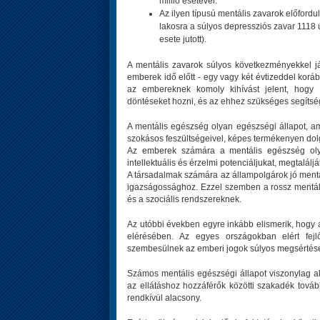
millió esetével.
Az ilyen típusú mentális zavarok előford
lakosra a súlyos depressziós zavar 1118
esete jutott).
A mentális zavarok súlyos következményekkel já
emberek idő előtt - egy vagy két évtizeddel k
az embereknek komoly kihívást jelent, hogy
döntéseket hozni, és az ehhez szükséges segítség
A mentális egészség olyan egészségi állapot, a
szokásos feszültségeivel, képes termékenyen dol
Az emberek számára a mentális egészség olya
intellektuális és érzelmi potenciáljukat, megtalálj
A társadalmak számára az állampolgárok jó mentál
igazságossághoz. Ezzel szemben a rossz mentál
és a szociális rendszereknek.
Az utóbbi években egyre inkább elismerik, hogy a 
elérésében. Az egyes országokban elért fej
szembesülnek az emberi jogok súlyos megsértésé
Számos mentális egészségi állapot viszonylag al
az ellátáshoz hozzáférők közötti szakadék továb
rendkívül alacsony.