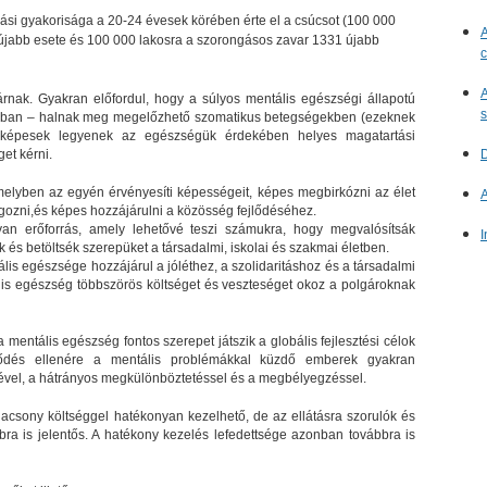
ulási gyakorisága a 20-24 évesek körében érte el a csúcsot (100 000
A
 újabb esete és 100 000 lakosra a szorongásos zavar 1331 újabb
c
A
rnak. Gyakran előfordul, hogy a súlyos mentális egészségi állapotú
s
orábban – halnak meg megelőzhető szomatikus betegségekben (ezeknek
 képesek legyenek az egészségük érdekében helyes magatartási
D
et kérni.
melyben az egyén érvényesíti képességeit, képes megbirkózni az élet
A
gozni,és képes hozzájárulni a közösség fejlődéséhez.
n erőforrás, amely lehetővé teszi számukra, hogy megvalósítsák
I
ák és betöltsék szerepüket a társadalmi, iskolai és szakmai életben.
is egészsége hozzájárul a jóléthez, a szolidaritáshoz és a társadalmi
is egészség többszörös költséget és veszteséget okoz a polgároknak
mentális egészség fontos szerepet játszik a globális fejlesztési célok
lődés ellenére a mentális problémákkal küzdő emberek gyakran
vel, a hátrányos megkülönböztetéssel és a megbélyegzéssel.
acsony költséggel hatékonyan kezelhető, de az ellátásra szorulók és
bra is jelentős. A hatékony kezelés lefedettsége azonban továbbra is