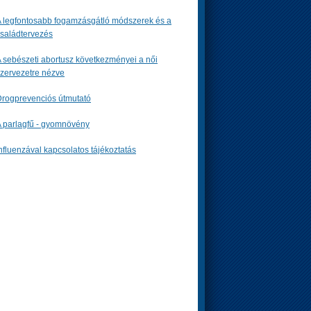
 legfontosabb fogamzásgátló módszerek és a
saládtervezés
 sebészeti abortusz következményei a női
zervezetre nézve
rogprevenciós útmutató
 parlagfű - gyomnövény
nfluenzával kapcsolatos tájékoztatás