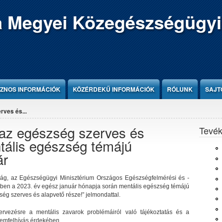
 Megyei Közegészségügyi
ZNOS INFORMÁCIÓK
KÖZÉRDEKŰ INFORMÁCIÓK
RÓLUNK
SAJT
rves és...
 az egészség szerves és
Tevé
ntális egészség témájú
ár
g, az Egészségügyi Minisztérium Országos Egészségfelmérési és -
ében a 2023. év egész január hónapja során mentális egészség témájú
ég szerves és alapvető része!” jelmondattal.
rvezésre a mentális zavarok problémáiról való tájékoztatás és a
lemfelhívás érdekében.