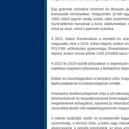
Egy gyermek születése örömmel és stresszel já
komolyabb kihívásokkal. Világszinten 10-ből eg
1000 nőből egynél pedig szülés utáni pszichózis
észrevétlenek maradnak a korai stádiumokban, 
mind az anya, mind a gyermek számára.
A 2021. évben Romániában a mentális és visel
magasabb, mint a 2020. évhez képest, amikor enn
F01-F39) előfordulási gyakorisága Romániában
képest, amikor ennek értéke 1260,25%000 lakos v
A 2010 és 2019 közötti időszakban a depresszió
esetében majdnem kétszerese a férfiakéhoz képe
Ebben az összefüggésben a kampány célja, hogy 
tájékoztatásának és tudatosságának szintjét.
A kampány tevékenységeinek célja a női lakosság 
felismerésének és beavatkozásának fontosságáról,
megértésének elősegítése, valamint az információk
zavarokkal küzdő nők megbélyegzésének megszü
A nőknél kultúrától, kortól és jövedelemtől függ
szomorúság, a könnyű sírás, a baba vagy mások 
alvászavarok, a negatív gondolatok, az anya az