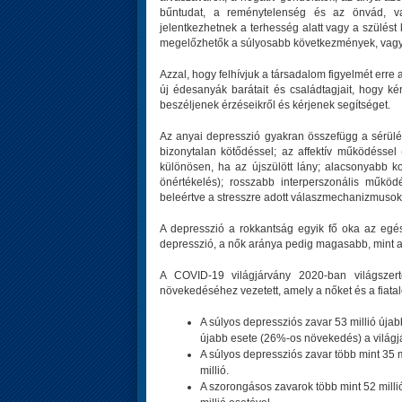
bűntudat, a reménytelenség és az önvád, va
jelentkezhetnek a terhesség alatt vagy a szülés
megelőzhetők a súlyosabb következmények, vagy 
Azzal, hogy felhívjuk a társadalom figyelmét err
új édesanyák barátait és családtagjait, hogy k
beszéljenek érzéseikről és kérjenek segítséget.
Az anyai depresszió gyakran összefügg a sérül
bizonytalan kötődéssel; az affektív működéssel 
különösen, ha az újszülött lány; alacsonyabb kog
önértékelés); rosszabb interperszonális működé
beleértve a stresszre adott válaszmechanizmuso
A depresszió a rokkantság egyik fő oka az egész
depresszió, a nők aránya pedig magasabb, mint a 
A COVID-19 világjárvány 2020-ban világsze
növekedéséhez vezetett, amely a nőket és a fiatalo
A súlyos depressziós zavar 53 millió úja
újabb esete (26%-os növekedés) a világ
A súlyos depressziós zavar több mint 35 m
millió.
A szorongásos zavarok több mint 52 millió