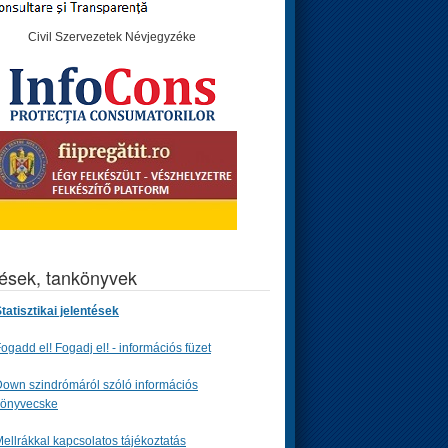
Civil Szervezetek Névjegyzéke
tések, tankönyvek
tatisztikai jelentések
ogadd el! Fogadj el! - információs füzet
own szindrómáról szóló információs
könyvecske
ellrákkal kapcsolatos tájékoztatás