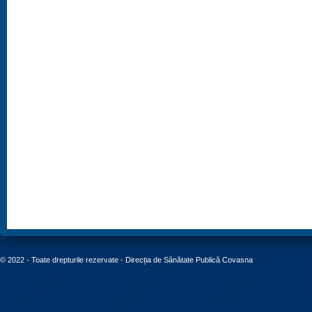
© 2022 - Toate drepturile rezervate - Direcția de Sănătate Publică Covasna