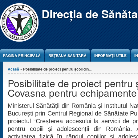
Jump to Content
Direcția de Sănăt
PAGINA PRINCIPALĂ
REŢEAUA SANITARĂ
INFORMAȚII UTILE
I
Eşti aici
Acasă
» Posibilitate de proiect pentru școli din...
Posibilitate de proiect pentru 
Covasna pentru echipamente 
Ministerul Sănătății din România și Institutul N
București prin Centrul Regional de Sănătate Pu
proiectul “Creșterea accesului la servicii de 
pentru copiii și adolescenții din România. 
activitatea fizică în rândul copiilor și adole