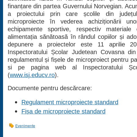
finanțare din partea Guvernului Norvegian. Acu
a proiectului prin care școlile din jude
microproiecte în vederea achiziționării u
echipamente sportive, respectiv materiale 
alimentația sănătoasă în rândul copiilor și adol
depunere a proiectelor este
11 aprilie 2
Inspectoratului Școlar Judetean Covasna din 
regulamentul și fișele de microproiect pentru pa
si pe pagina web al Inspectoratului Șc
(
www.isj.educv.ro
).
Documente pentru descărcare:
Regulament microproiecte standard
Fișa de microproiecte standard
Evenimente