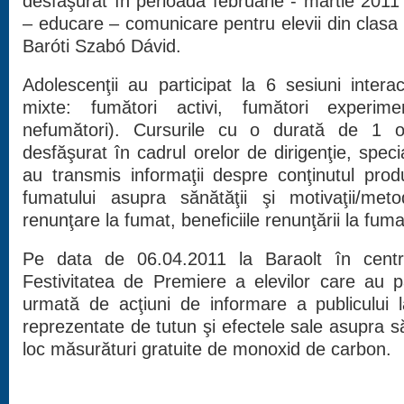
desfăşurat în perioada februarie - martie 201
– educare – comunicare pentru elevii din clasa 
Baróti Szabó Dávid.
Adolescenţii au participat la 6 sesiuni intera
mixte: fumători activi, fumători experimen
nefumători). Cursurile cu o durată de 1 
desfăşurat în cadrul orelor de dirigenţie, specia
au transmis informaţii despre conţinutul produ
fumatului asupra sănătăţii şi motivaţii/me
renunţare la fumat, beneficiile renunţării la fuma
Pe data de 06.04.2011 la Baraolt în centr
Festivitatea de Premiere a elevilor care au pa
urmată de acţiuni de informare a publicului la
reprezentate de tutun şi efectele sale asupra săn
loc măsurături gratuite de monoxid de carbon.