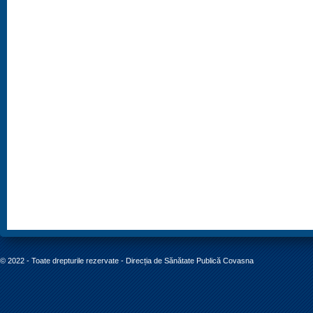
© 2022 - Toate drepturile rezervate - Direcția de Sănătate Publică Covasna