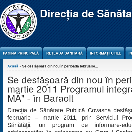
Jump to Content
Direcția de Sănăt
PAGINA PRINCIPALĂ
REŢEAUA SANITARĂ
INFORMAȚII UTILE
I
Eşti aici
Acasă
» Se desfăşoară din nou în perioada februarie...
Se desfăşoară din nou în per
martie 2011 Programul integ
MĂ" - în Baraolt
Direcţia de Sănătate Publică Covasna desfăş
februarie – martie 2011, prin Serviciul 
Sănătăţii, un program de informare-edu