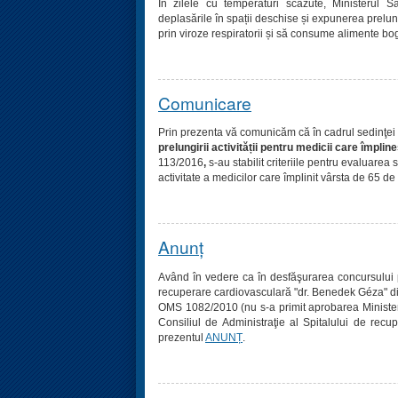
În zilele cu temperaturi scăzute, Ministerul S
deplasările în spații deschise și expunerea prelung
prin viroze respiratorii și să consume alimente bog
Comunicare
Prin prezenta vă comunicăm că în cadrul sedinţei
prelungirii activității pentru medicii care împl
113/2016
,
s-au stabilit criteriile pentru evaluarea 
activitate a medicilor care împlinit vârsta de 65 de
Anunț
Având în vedere ca în desfăşurarea concursului 
recuperare cardiovasculară "dr. Benedek Géza" din 
OMS 1082/2010 (nu s-a primit aprobarea Ministeru
Consiliul de Administraţie al Spitalului de re
prezentul
ANUNȚ
.