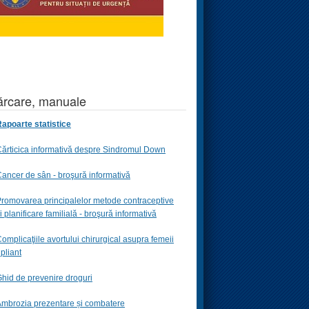
rcare, manuale
apoarte statistice
ărticica informativă despre Sindromul Down
ancer de sân - broşură informativă
romovarea principalelor metode contraceptive
i planificare familială -
broşură informativă
omplicaţiile avortului chirurgical asupra femeii
 pliant
hid de prevenire droguri
mbrozia prezentare și combatere