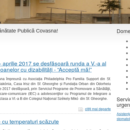
Domen
 Sănătate Publică Covasna!
 aprilie 2017 se desfăşoară runda a V.-a al
anelor cu dizabilități - “Acceptă mă!”
sna împreună cu Asociația Philadelphia Pro Familia Support din Sf.
iakónia, Casa Irisz din Sf. Gheorghe și Fundația Orban din Odorheiu
e 2017 desfăşoară, prin Serviciul Programe de Promovare a Sănătăţii,
care-comunicare (IEC) a adolescenţilor cu Programul de Integrare a
Servic
 clasa a VI.-a B din Colegiul Național Székely Mikó din Sf. Gheorghe.
urgen
citiţi mai departe
Asistenț
stomato
 cu temperaturi scăzute