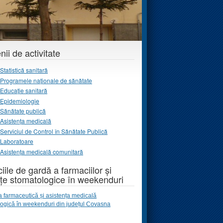
ii de activitate
Statistică sanitară
Programele naţionale de sănătate
Educație sanitară
Epidemiologie
Sănătate publică
Asistența medicală
Serviciul de Control în Sănătate Publică
Laboratoare
Asistența medicală comunitară
iile de gardă a farmaciilor și
țe stomatologice în weekenduri
a farmaceutică și asistența medicală
logică
în weekenduri
din județul Covasna