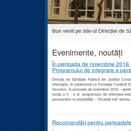
Bun venit pe site-ul Direcției de
Evenimente, noutăți
În perioada de noiembrie 2016 -
Programului de integrare a perso
Direcția de Sănătate Publică din Județul Cova
Gheorghe, în parteneriat cu Fundația Creștină D
Secuiesc în perioada de noiembrie 2016 – aprili
runda a V. - a al programului de informare-edu
persoanelor cu dizabilități - “Acceptă mă!” pentru
Recomandări pentru perioadele