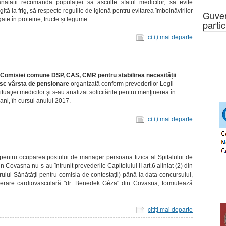
ănătatii recomandă populației să asculte sfatul medicilor, să evite
ită la frig, să respecte regulile de igienă pentru evitarea îmbolnăvirilor
Guver
ate în proteine, fructe și legume.
partic
citiţi mai departe
Comisiei comune DSP, CAS, CMR pentru stabilirea necesității
inesc vârsta de pensionare
organizată conform prevederilor Legii
situaţiei medicilor şi s-au analizat solicitările pentru menţinerea în
 ani, în cursul anului 2017.
citiţi mai departe
pentru ocuparea postului de manager persoana fizica al Spitalului de
Covasna nu s-au întrunit prevederile Capitolului II art.6 aliniat (2) din
lui Sănătăţii pentru comisia de contestaţii) până la data concursului,
cuperare cardiovasculară "dr. Benedek Géza" din Covasna, formulează
citiţi mai departe