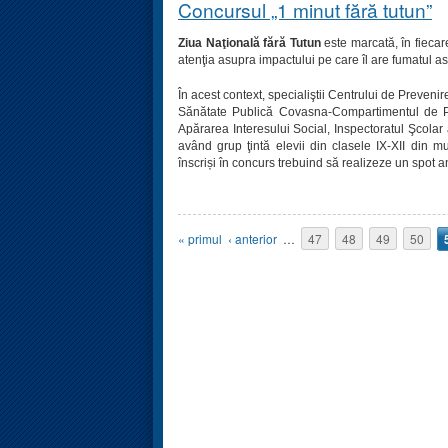
Concursul „1 minut fără tutun”
Ziua Naţională fără Tutun
este marcată, în fiecare
atenţia asupra impactului pe care îl are fumatul a
În acest context, specialiştii Centrului de Preveni
Sănătate Publică Covasna-Compartimentul de Pro
Apărarea Interesului Social, Inspectoratul Şcola
având grup ţintă elevii din clasele IX-XII din mu
înscriși în concurs trebuind să realizeze un spot a
Pagini
« primul
‹ anterior
…
47
48
49
50