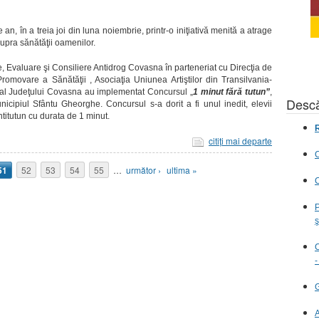
 an, în a treia joi din luna noiembrie, printr-o iniţiativă menită a atrage
supra sănătăţii oamenilor.
re, Evaluare şi Consiliere Antidrog Covasna în parteneriat cu Direcţia de
movare a Sănătăţii , Asociaţia Uniunea Artiştilor din Transilvania-
r al Judeţului Covasna au implementat Concursul „
1 minut fără tutun”
,
Descă
nicipiul Sfântu Gheorghe. Concursul s-a dorit a fi unul inedit, elevii
ntitutun cu durata de 1 minut.
R
citiţi mai departe
C
51
52
53
54
55
…
următor ›
ultima »
C
P
ş
C
-
G
A