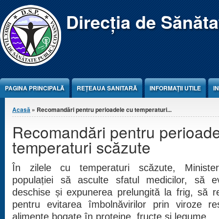
Jump to Content
Direcția de Sănăt
PAGINA PRINCIPALĂ
REŢEAUA SANITARĂ
INFORMAȚII UTILE
I
Eşti aici
Acasă
» Recomandări pentru perioadele cu temperaturi...
Recomandări pentru perioade
temperaturi scăzute
În zilele cu temperaturi scăzute, Ministe
populației să asculte sfatul medicilor, să ev
deschise și expunerea prelungită la frig, să r
pentru evitarea îmbolnăvirilor prin viroze r
alimente bogate în proteine, fructe și legume.