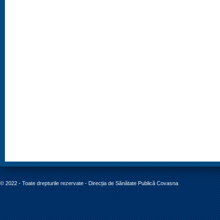
© 2022 - Toate drepturile rezervate - Direcția de Sănătate Publică Covasna