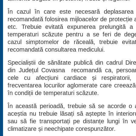
În cazul în care este necesară deplasarea 
recomandată folosirea mijloacelor de protecție 
etc. Trebuie evitată expunerea prelungită a m
temperaturi scăzute pentru a se feri de deg
cazul simptomelor de răceală, trebuie evita
recomandată consultarea medicului.
Specialiștii de sănătate publică din cadrul Dir
din Județul Covasna recomandă ca, persoane
cele cu afecțiuni cardiace și respiratorii,
frecventarea locurilor aglomerate care creeaz
în condiții de temperaturi scăzute.
În această perioadă, trebuie să se acorde o at
aceștia nu trebuie lăsați să aștepte în interior
sau să fie transportați pe distanțe lungi în veh
climatizare și neechipate corespunzător.