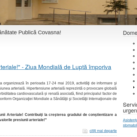
Domen
 Sănătate Publică Covasna!
arteriale!" - Ziua Mondială de Luptă împoriva
a organizează în perioada 17-24 mai 2019, activităţi de informare şi
siunea arterială.
Hipertensiune arterială reprezintă o provocare globală
rbiditatea cardiovasculară și renală asociată, fiind principalul factor de
 conform Organizaţiei Mondiale a Sănătăţii şi Societăţii Internaţionale de
Servic
urgen
ii Arteriale! Contribuiţi la creşterea gradului de conştientizare a
alorile presiunii arteriale!
”
Asistenț
stomato
citiţi mai departe