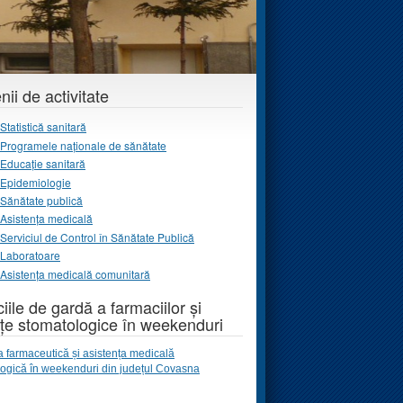
ii de activitate
Statistică sanitară
Programele naţionale de sănătate
Educație sanitară
Epidemiologie
Sănătate publică
Asistența medicală
Serviciul de Control în Sănătate Publică
Laboratoare
Asistența medicală comunitară
iile de gardă a farmaciilor și
țe stomatologice în weekenduri
a farmaceutică și asistența medicală
logică
în weekenduri
din județul Covasna