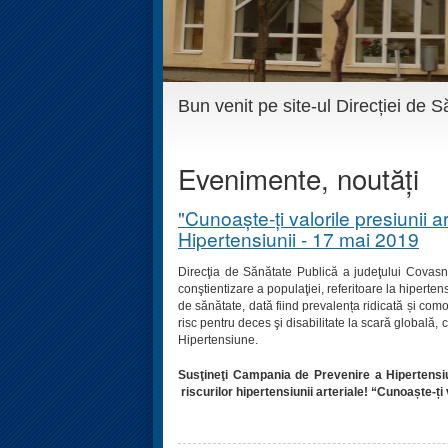
Bun venit pe site-ul Direcției de
Evenimente, noutăți
"Cunoaște-ți valorile presiunii 
Hipertensiunii - 17 mai 2019
Direcţia de Sănătate Publică a judeţului Covasn
conştientizare a populaţiei, referitoare la hiperten
de sănătate, dată fiind prevalența ridicată și como
risc pentru deces şi disabilitate la scară globală,
Hipertensiune.
Susţineţi Campania de Prevenire a Hipertensiun
riscurilor hipertensiunii arteriale!
“Cunoaște-ți v