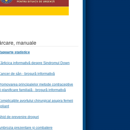
rcare, manuale
apoarte statistice
ărticica informativă despre Sindromul Down
ancer de sân - broşură informativă
romovarea principalelor metode contraceptive
i planificare familială -
broşură informativă
omplicaţiile avortului chirurgical asupra femeii
 pliant
hid de prevenire droguri
mbrozia prezentare și combatere