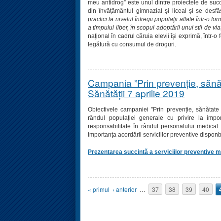
meu antidrog” este unul dintre proiectele de suc
din învăţământul gimnazial şi liceal şi se desf
practici la nivelul întregii populaţii aflate într-o
a timpului liber, în scopul adoptării unui stil de vi
naţional în cadrul căruia elevii îşi exprimă, într-o 
legătură cu consumul de droguri.
Campania ”Prin prevenție, sănăta
Sănătății 7 aprilie 2019
Obiectivele campaniei ”Prin prevenție, sănătate p
rândul populației generale cu privire la import
responsabilitate în rândul personalului medical 
importanța acordării serviciilor preventive disponbil
Prezentarea succintă a serviciilor preventive 
Pagini
« primul
‹ anterior
…
37
38
39
40