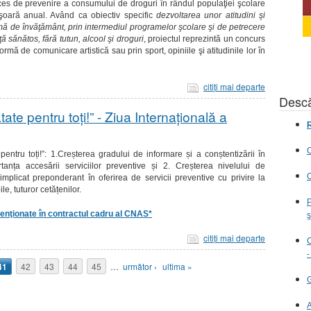
ces de prevenire a consumului de droguri în rândul populaţiei şcolare
ăşoară anual.
Având ca obiectiv specific
dezvoltarea unor atitudini şi
 formă de învăţământ, prin intermediul programelor şcolare şi de petrecere
aţă sănătos, fără tutun, alcool şi droguri
, proiectul reprezintă un concurs
formă de comunicare artistică sau prin sport, opiniile şi atitudinile lor în
citiţi mai departe
Descă
te pentru toți!” - Ziua Internațională a
R
C
entru toți!”:
1.Creșterea gradului de informare și a conștentizării în
anța accesării serviciilor preventive
și 2. Creșterea nivelului de
C
implicat preponderant în oferirea de servicii preventive cu privire la
e, tuturor cetățenilor.
P
menţionate în contractul cadru al CNAS*
ş
citiţi mai departe
C
-
41
42
43
44
45
…
următor ›
ultima »
G
A