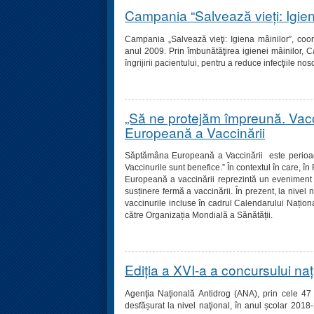
Campania “Salvează vieți: Igien
Campania „
Salvează vieţi: Igiena mâinilor
”, coo
anul 2009. Prin îmbunătăţirea igienei mâinilor, 
îngrijirii pacientului, pentru a reduce infecţiile no
„Să ne protejăm împreună. Vacc
Europeană a Vaccinării
Săptămâna Europeană a Vaccinării este perioad
Vaccinurile sunt benefice.”
În contextul în care, î
Europeană a vaccinării reprezintă un eveniment p
susținere fermă a vaccinării.
În prezent, la nivel 
vaccinurile incluse în cadrul Calendarului Națio
către Organizația Mondială a Sănătății.
Ediția a XVI-a a concursului na
Agenţia Naţională Antidrog (ANA), prin cele 47 d
desfășurat la nivel naţional, în anul școlar 201