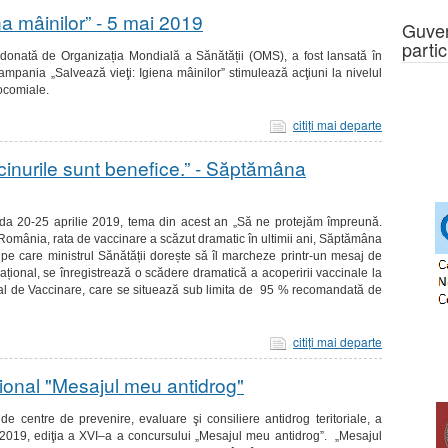
a mâinilor” - 5 mai 2019
Guver
partic
rdonată de Organizația Mondială a Sănătății (OMS), a fost lansată în
Campania „
Salvează vieţi: Igiena mâinilor
” stimulează acţiuni la nivelul
socomiale.
citiţi mai departe
inurile sunt benefice.” - Săptămâna
a 20-25 aprilie 2019, tema din acest an „Să ne protejăm împreună.
n România, rata de vaccinare a scăzut dramatic în ultimii ani, Săptămâna
e care ministrul Sănătății dorește să îl marcheze printr-un mesaj de
național, se înregistrează o scădere dramatică a acoperirii vaccinale la
nal de Vaccinare, care se situează sub limita de 95 % recomandată de
citiţi mai departe
țional "Mesajul meu antidrog"
e centre de prevenire, evaluare şi consiliere antidrog teritoriale, a
8-2019, ediţia a XVI–a a concursului „Mesajul meu antidrog”. „Mesajul