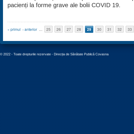
pacienți la forme grave ale bolii COVID 19.
Pagini
« primul
‹ anterior
…
25
26
27
28
29
30
31
32
33
© 2022 - Toate drepturile rezervate - Direcția de Sănătate Publică Covasna