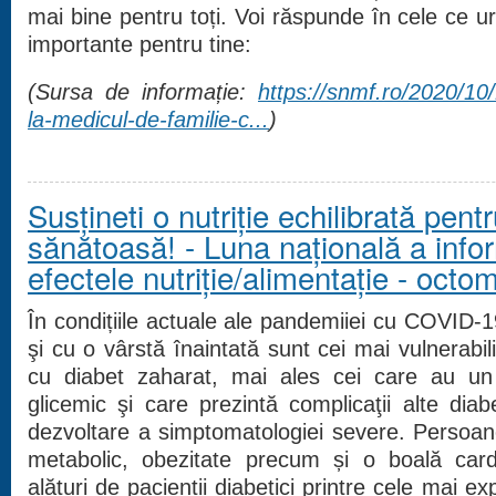
mai bine pentru toți. Voi răspunde în cele ce u
importante pentru tine:
(Sursa de informație:
https://snmf.ro/2020/10
la-medicul-de-familie-c...
)
Susțineti o nutriție echilibrată pent
sănătoasă! - Luna naţională a info
efectele nutriție/alimentație - octo
În condițiile actuale ale pandemiiei cu COVID-19
şi cu o vârstă înaintată sunt cei mai vulnerabili
cu diabet zaharat, mai ales cei care au un c
glicemic şi care prezintă complicaţii alte diab
dezvoltare a simptomatologiei severe. Persoan
metabolic, obezitate precum și o boală car
alături de pacienții diabetici printre cele mai ex