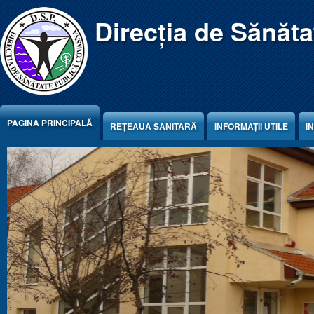
Jump to Content
Direcția de Sănăt
PAGINA PRINCIPALĂ
REŢEAUA SANITARĂ
INFORMAȚII UTILE
I