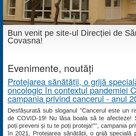
Bun venit pe site-ul Direcției de S
Covasna!
Evenimente, noutăți
Protejarea sănătății, o grijă specia
oncologic în contextul pandemiei 
campania privind cancerul - anul 
Desfășurată sub sloganul "Cancerul este un r
de COVID-19! Nu lăsa boala să te afecteze! Și
poți preveni și tu te poți proteja!”", campania p
în 2021, Protejarea sănătății, o grijă specială 