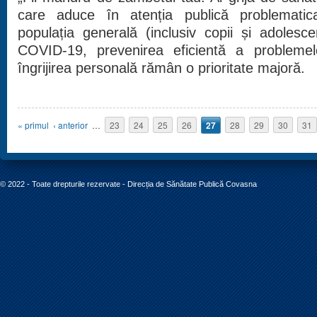
care aduce în atenția publică problematica
populația generală (inclusiv copii și adolesce
COVID-19, prevenirea eficientă a problemel
îngrijirea personală rămân o prioritate majoră.
Pagini
« primul
‹ anterior
…
23
24
25
26
27
28
29
30
31
© 2022 - Toate drepturile rezervate - Direcția de Sănătate Publică Covasna