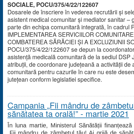
SOCIALE, POCU/375/4/22/122607
Dosarele de înscriere în vederea recrutării și selec
asistent medical comunitar și mediator sanitar – g
parte din echipa comunitară integrată, în cadru
IMPLEMENTAREA SERVICIILOR COMUNITARE
COMBATEREA SĂRĂCIEI ȘI A EXCLUZIUNII SO
POCU/375/4/22/122607 se depun la coordonatorul 
asistență medicală comunitară de la sediul DSP
atribuții, de coordonare județeană a activității de
comunitară pentru cazurile în care nu este dese
jutețean conform legislatiei specifice.
Campania „Fii mândru de zâmbetul 
sănătatea ta orală!” - martie 2021
În luna martie, Ministerul Sănătății finanțeaz
„Fii mândru de zâmbetul tău! Ai grijă de sănăt