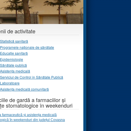
ii de activitate
Statistică sanitară
Programele naţionale de sănătate
Educație sanitară
Epidemiologie
Sănătate publică
Asistența medicală
Serviciul de Control în Sănătate Publică
Laboratoare
Asistența medicală comunitară
iile de gardă a farmaciilor și
țe stomatologice în weekenduri
a farmaceutică și asistența medicală
logică
în weekenduri
din județul Covasna