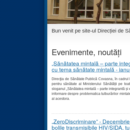
Bun venit pe site-ul Direcției de
Evenimente, noutăți
„Sănătatea mintală – parte integ
cu tema sănătate mintală - ian
Direcţia de Sănătate Publică Covasna, în cadrul 
pentru sănătate al Ministerului Sănătății pe to
sloganul „Sănătatea mintală – parte integrantă și 
informare despre problematica tulburărilor mintal
al acestora.
„ZeroDiscriminare” - Decembrie 
bolile transmisibile HIV/SIDA, tu