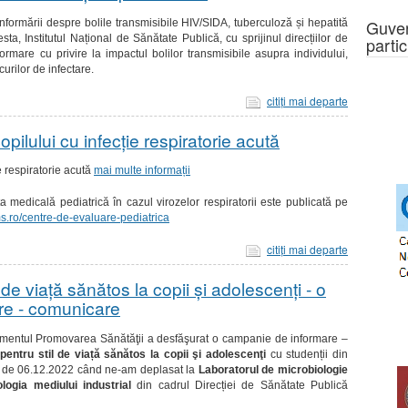
Guver
nformării despre bolile transmisibile HIV/SIDA, tuberculoză și hepatită
ta, Institutul Național de Sănătate Publică, cu sprijinul direcțiilor de
partic
mare cu privire la impactul bolilor transmisibile asupra individului,
curilor de infectare.
citiţi mai departe
pilului cu infecție respiratorie acută
e respiratorie acută
mai multe informații
a medicală pediatrică în cazul virozelor respiratorii este publicată pe
s.ro/centre-de-evaluare-pediatrica
citiţi mai departe
 de viață sănătos la copii şi adolescenţi - o
re - comunicare
mentul Promovarea Sănătăţii a desfăşurat o campanie de informare –
 pentru stil de viață sănătos la copii şi adolescenţi
cu studenții din
a de 06.12.2022 când ne-am deplasat la
Laboratorul de microbiologie
ologia mediului industrial
din cadrul Direcției de Sănătate Publică