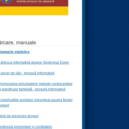
rcare, manuale
apoarte statistice
ărticica informativă despre Sindromul Down
ancer de sân - broşură informativă
romovarea principalelor metode contraceptive
i planificare familială -
broşură informativă
omplicaţiile avortului chirurgical asupra femeii
 pliant
hid de prevenire droguri
mbrozia prezentare și combatere