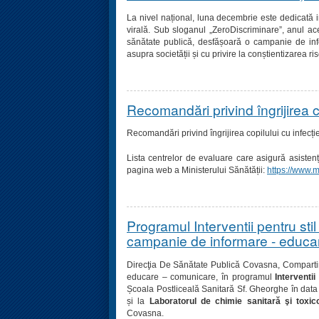
La nivel național, luna decembrie este dedicată i
virală. Sub sloganul „ZeroDiscriminare”, anul aces
sănătate publică, desfășoară o campanie de infor
asupra societății și cu privire la conștientizarea ris
Recomandări privind îngrijirea co
Recomandări privind îngrijirea copilului cu infecți
Lista centrelor de evaluare care asigură asistenț
pagina web a Ministerului Sănătății:
https://www.m
Programul Interventii pentru stil
campanie de informare - educa
Direcţia De Sănătate Publică Covasna, Comparti
educare – comunicare, în programul
Interventii
Școala Postliceală Sanitară Sf. Gheorghe în dat
și la
Laboratorul de chimie sanitară şi toxic
Covasna.