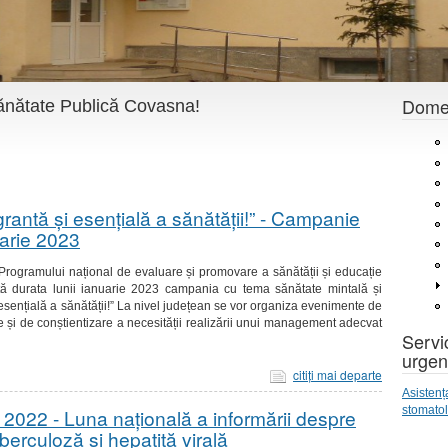
Domen
 Sănătate Publică Covasna!
rantă și esențială a sănătății!” - Campanie
uarie 2023
Programului național de evaluare și promovare a sănătății și educație
ată durata lunii ianuarie 2023 campania cu tema sănătate mintală și
esențială a sănătății!” La nivel județean se vor organiza evenimente de
e și de conștientizare a necesității realizării unui management adecvat
Servic
urgen
citiţi mai departe
Asistenț
stomato
2022 - Luna națională a informării despre
berculoză și hepatită virală