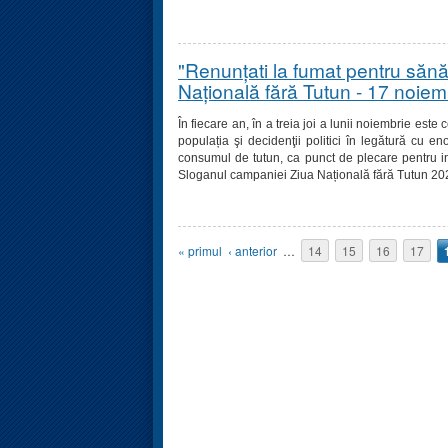
"Renunțati la fumat pentru sănă
Naţională fără Tutun - 17 noie
În fiecare an, în a treia joi a lunii noiembrie este
populația şi decidenţii politici în legătură cu e
consumul de tutun, ca punct de plecare pentru in
Sloganul campaniei Ziua Națională fără Tutun 20
Pagini
« primul
‹ anterior
…
14
15
16
17