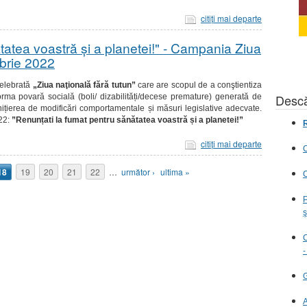
citiţi mai departe
tatea voastră și a planetei!" - Campania Ziua
mbrie 2022
 celebrată
„Ziua naţională fără tutun”
care are scopul de a conştientiza
Descă
norma povară socială (boli/ dizabilități/decese premature) generată de
ițierea de modificări comportamentale și măsuri legislative adecvate.
22:
”Renunțati la fumat pentru sănătatea voastră și a planetei!”
R
citiţi mai departe
C
18
19
20
21
22
…
următor ›
ultima »
C
P
ş
C
-
G
A