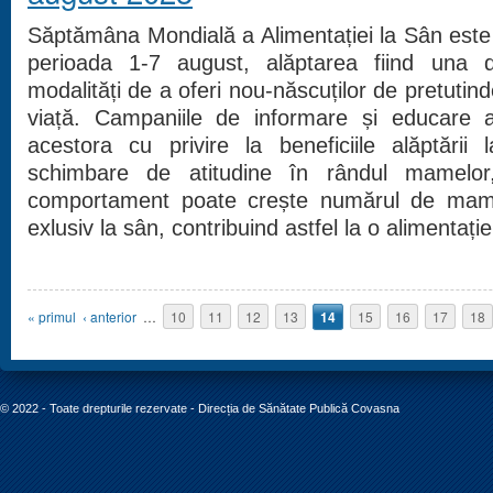
Săptămâna Mondială a Alimentației la Sân este 
perioada 1-7 august, alăptarea fiind una d
modalități de a oferi nou-născuților de pretutin
viață. Campaniile de informare și educare a
acestora cu privire la beneficiile alăptări
schimbare de atitudine în rândul mamelor,
comportament poate crește numărul de mame 
exlusiv la sân, contribuind astfel la o alimentați
Pagini
« primul
‹ anterior
…
10
11
12
13
14
15
16
17
18
© 2022 - Toate drepturile rezervate - Direcția de Sănătate Publică Covasna