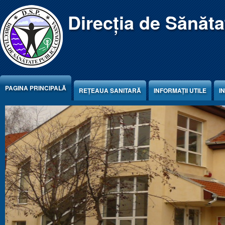
Jump to Content
Direcția de Sănăt
PAGINA PRINCIPALĂ
REŢEAUA SANITARĂ
INFORMAȚII UTILE
I