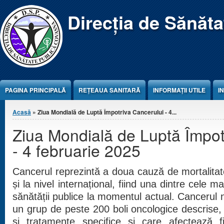
Jump to Content
Direcția de Sănăt
PAGINA PRINCIPALĂ
REŢEAUA SANITARĂ
INFORMAȚII UTILE
I
Eşti aici
Acasă
» Ziua Mondială de Luptă Împotriva Cancerului - 4...
Ziua Mondială de Luptă Împot
- 4 februarie 2025
Cancerul reprezintă a doua cauză de mortalitate
și la nivel internațional, fiind una dintre cele 
sănătății publice la momentul actual. Cancerul n
un grup de peste 200 boli oncologice descrise,
și tratamente specifice și care afectează fi