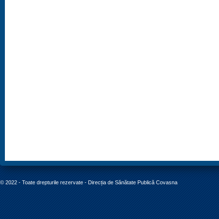
© 2022 - Toate drepturile rezervate - Direcția de Sănătate Publică Covasna