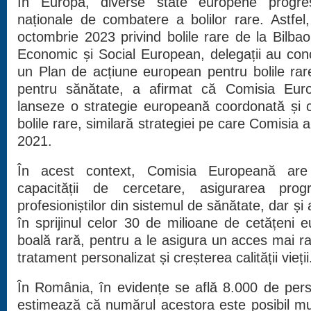
În Europa, diverse state europene progrese
naționale de combatere a bolilor rare. Astfel,
octombrie 2023 privind bolile rare de la Bilba
Economic și Social European, delegații au con
un Plan de acțiune european pentru bolile rar
pentru sănătate, a afirmat că Comisia Eur
lanseze o strategie europeană coordonată și cu
bolile rare, similară strategiei pe care Comisia 
2021.
În acest context, Comisia Europeană are 
capacității de cercetare, asigurarea pro
profesioniștilor din sistemul de sănătate, dar și 
în sprijinul celor 30 de milioane de cetățeni 
boală rară, pentru a le asigura un acces mai ra
tratament personalizat și creșterea calității vieții
În România, în evidențe se află 8.000 de pers
estimează că numărul acestora este posibil m