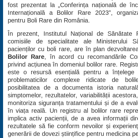
fost prezentat la „Conferința națională de î
Internațională a Bolilor Rare 2023”, organiz
pentru Boli Rare din România.
În prezent, Institutul Național de Sănătate 
comisiile de specialitate ale Ministerului Să
pacienților cu boli rare, are în plan dezvoltar
Bolilor Rare
, în acord cu recomandările Con
privind acțiunea în domeniul bolilor rare. Regist
este o resursă esențială pentru a înțelege
problematicilor complexe ridicate de bolil
posibilitatea de a documenta istoria natural
simptomelor, rezultatelor, variabilității acestor
monitoriza siguranța tratamentului și de a eval
în viața reală. Un registru al bolilor rare repr
implica activ pacienții, de a avea informații dir
rezultatele să fie conform nevoilor și experiențe
generării de dovezi științifice pentru medicina p