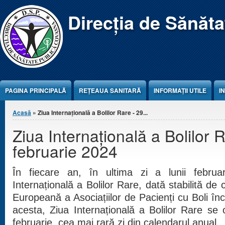
Jump to Content
Direcția de Sănăt
PAGINA PRINCIPALĂ
REŢEAUA SANITARĂ
INFORMAȚII UTILE
I
Eşti aici
Acasă
» Ziua Internațională a Bolilor Rare - 29...
Ziua Internațională a Bolilor 
februarie 2024
În fiecare an, în ultima zi a lunii februa
Internațională a Bolilor Rare, dată stabilită d
Europeană a Asociațiilor de Pacienți cu Boli î
acesta, Ziua Internațională a Bolilor Rare se
februarie, cea mai rară zi din calendarul anual.