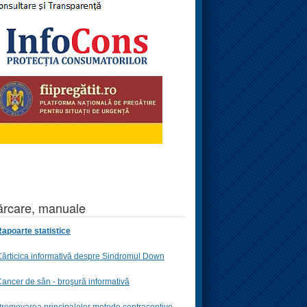
rcare, manuale
apoarte statistice
ărticica informativă despre Sindromul Down
ancer de sân - broşură informativă
romovarea principalelor metode contraceptive