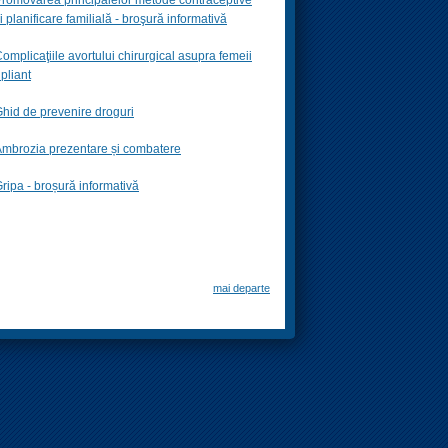
i planificare familială -
broşură informativă
omplicaţiile avortului chirurgical asupra femeii
 pliant
hid de prevenire droguri
mbrozia prezentare și combatere
ripa - broșură informativă
mai departe