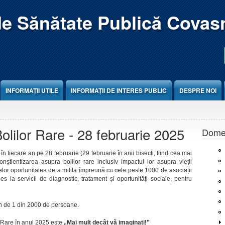
de Sănătate Publică Covas
INFORMAȚII UTILE
INFORMAȚII DE INTERES PUBLIC
DESPRE NOI
Bolilor Rare - 28 februarie 2025
Domen
în fiecare an pe 28 februarie (29 februarie în anii bisecți, fiind cea mai
onștientizarea asupra bolilor rare inclusiv impactul lor asupra vieții
oanelor oportunitatea de a milita împreună cu cele peste 1000 de asociații
s la servicii de diagnostic, tratament și oportunități sociale, pentru
in de 1 din 2000 de persoane.
r Rare în anul 2025 este
„Mai mult decât vă imaginați!”