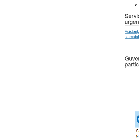
Servic
urgen
Asistenț
stomato
Guver
partic