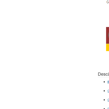
Descă
R
C
C
P