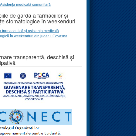
Asistența medicală comunitară
iile de gardă a farmaciilor și
țe stomatologice în weekenduri
a farmaceutică și asistența medicală
logică
în weekenduri
din județul Covasna
nare transparentă, deschisă și
ipativă