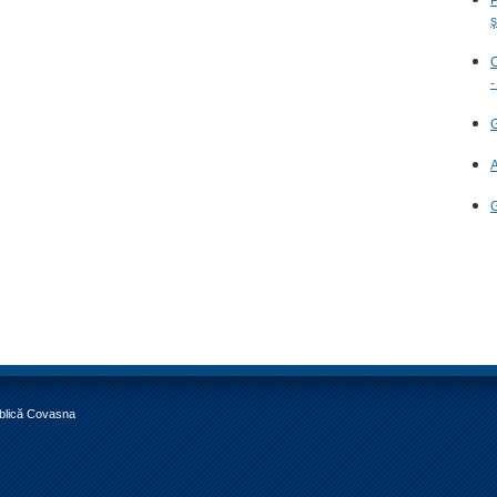
ş
C
-
G
A
G
ublică Covasna