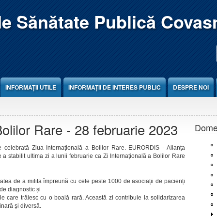
de Sănătate Publică Covas
INFORMAȚII UTILE
INFORMAȚII DE INTERES PUBLIC
DESPRE NOI
Bolilor Rare - 28 februarie 2023
Domen
ste celebrată Ziua Internațională a Bolilor Rare. EURORDIS - Alianța
 stabilit ultima zi a lunii februarie ca Zi Internațională a Bolilor Rare
itatea de a milita împreună cu cele peste 1000 de asociații de pacienți
 de diagnostic și
le care trăiesc cu o boală rară. Această zi contribuie la solidarizarea
inară și diversă.