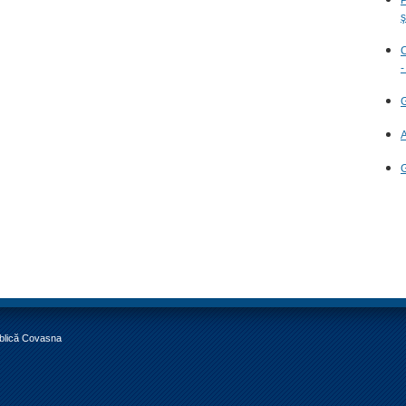
ş
C
-
G
A
G
ublică Covasna