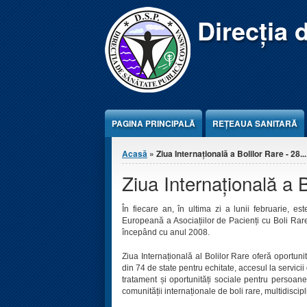
Jump to Content
Direcția 
PAGINA PRINCIPALĂ
REŢEAUA SANITARĂ
Eşti aici
Acasă
» Ziua Internațională a Bolilor Rare - 28...
Ziua Internațională a 
În fiecare an, în ultima zi a lunii februarie, e
Europeană a Asociațiilor de Pacienți cu Boli Rare a
începând cu anul 2008.
Ziua Internațională al Bolilor Rare oferă oportun
din 74 de state pentru echitate, accesul la servicii
tratament și oportunități sociale pentru persoane
comunității internaționale de boli rare, multidiscipl