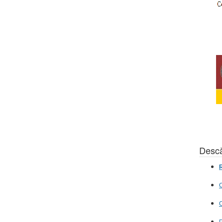
Descă
R
C
C
P