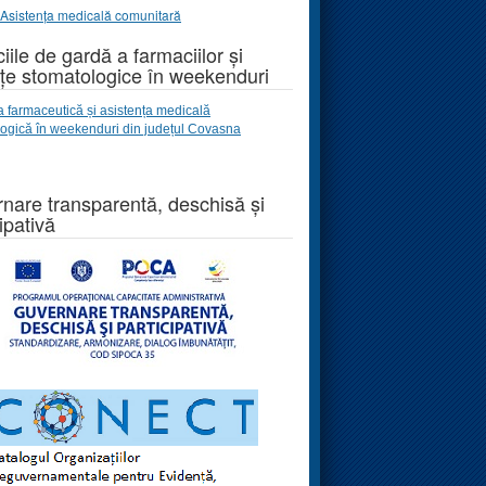
Asistența medicală comunitară
iile de gardă a farmaciilor și
țe stomatologice în weekenduri
a farmaceutică și asistența medicală
logică
în weekenduri
din județul Covasna
nare transparentă, deschisă și
ipativă