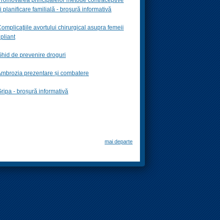
i planificare familială -
broşură informativă
omplicaţiile avortului chirurgical asupra femeii
 pliant
hid de prevenire droguri
mbrozia prezentare și combatere
ripa - broșură informativă
mai departe