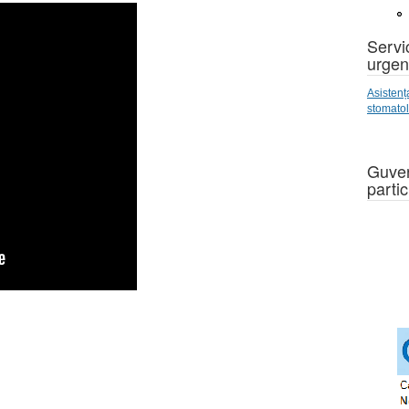
Servic
urgen
Asistenț
stomato
Guver
partic