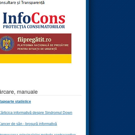
rcare, manuale
apoarte statistice
ărticica informativă despre Sindromul Down
ancer de sân - broşură informativă
romovarea principalelor metode contraceptive