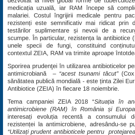
dezvoltat la nivel global forme de tuberculoze
medicația uzuală, iar RAM începe să compl
malariei. Costul îngrijirii medicale pentru paci
rezistenți este semnificativ mai ridicat prin 
testărilor suplimentare și nevoii de a rec
scumpe. În particular, rezistența la antibiotice 
unele specii de fungi, constituind conținu
contextul ZEIA, RAM va trimite aproape întotd
Sporirea prudenţei în utilizarea antibioticelor 
antimicrobiană –
“acest tsunami tăcut”
(Cox
sănătatea publică mondială - este ținta Zilei Eu
Antibiotice (ZEIA) în fiecare 18 noiembrie.
Tema campaniei ZEIA 2018 “
Situa
ț
ia
în an
antimicrobiene (
RAM
)
î
n Rom
â
nia
ș
i Europa
interesați evoluția recentă a consumului d
rezistenței la antimicrobiene, adresându-se pu
“Utilizați prudent antibioticele pentru protejar