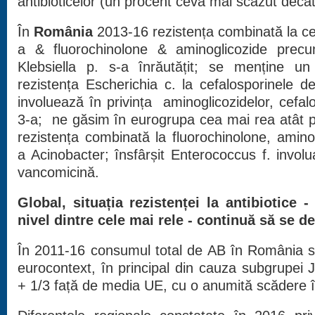
antibioticelor (un procent ceva mai scăzut decât
În
România
2013-16 rezistența combinată la ce
a & fluorochinolone & aminoglicozide pre
Klebsiella p. s-a înrăutățit; se menține un
rezistența Escherichia c. la cefalosporinele d
involuează în privința aminoglicozidelor, cefal
3-a; ne găsim în eurogrupa cea mai rea atât 
rezistența combinată la fluorochinolone, amin
a Acinobacter; însfârșit Enterococcus f. involua
vancomicină.
Global, situația rezistenței la antibiotice 
nivel dintre cele mai rele - continuă să se d
În 2011-16 consumul total de AB în România se 
eurocontext, în principal din cauza subgrupei J0
+ 1/3 față de media UE, cu o anumită scădere 