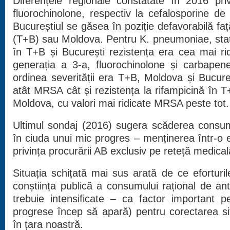
Diferențele regionale constatate în 2016 priv
fluorochinolone, respectiv la cefalosporine de
Bucureștiul se găsea în poziție defavorabilă faț
(T+B) sau Moldova. Pentru K. pneumoniae, stati
în T+B și București rezistența era cea mai rid
generația a 3-a, fluorochinolone și carbapen
ordinea severității era T+B, Moldova și Bucureș
atât MRSA cât și rezistența la rifampicină în 
Moldova, cu valori mai ridicate MRSA peste tot
Ultimul sondaj (2016) sugera scăderea consumu
în ciuda unui mic progres – menținerea într-o e
privința procurării AB exclusiv pe reteță medical
Situația schițată mai sus arată de ce eforturi
conștiința publică a consumului rațional de ant
trebuie intensificate – ca factor important 
progrese încep să apară) pentru corectarea s
în țara noastră.