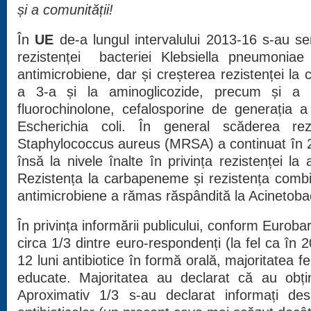
și a comunității!
În
UE
de-a lungul intervalului 2013-16 s-au se
rezistenței bacteriei Klebsiella pneumoniae 
antimicrobiene, dar și creșterea rezistenței la 
a 3-a și la aminoglicozide, precum și a r
fluorochinolone, cefalosporine de generația 
Escherichia coli. În general scăderea rezi
Staphylococcus aureus (MRSA) a continuat în 
însă la nivele înalte în privința rezistenței la
Rezistența la carbapeneme și rezistența combi
antimicrobiene a rămas răspândită la Acinetoba
În privința informării publicului, conform Euroba
circa 1/3 dintre euro-respondenți (la fel ca în 2
12 luni antibiotice în formă orală, majoritatea 
educate. Majoritatea au declarat că au obțin
Aproximativ 1/3 s-au declarat informați des