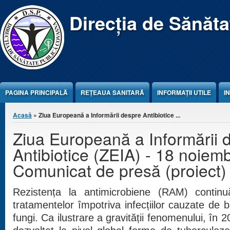
Jump to Content
Direcția de Sănăt
PAGINA PRINCIPALĂ
REŢEAUA SANITARĂ
INFORMAȚII UTILE
I
Eşti aici
Acasă
» Ziua Europeană a Informării despre Antibiotice ...
Ziua Europeană a Informării 
Antibiotice (ZEIA) - 18 noiem
Comunicat de presă (proiect)
Rezistența la antimicrobiene (RAM) continu
tratamentelor împotriva infecțiilor cauzate de bac
fungi. Ca ilustrare a gravității fenomenului, în