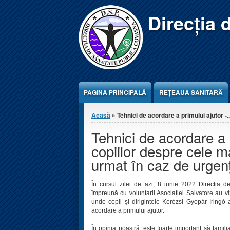
Jump to Content
Direcția 
PAGINA PRINCIPALĂ
REŢEAUA SANITARĂ
Eşti aici
Acasă
» Tehnici de acordare a primului ajutor -..
Tehnici de acordare a 
copiilor despre cele m
urmat în caz de urgen
În cursul zilei de azi, 8 iunie 2022 Direcția
împreună cu voluntarii Asociației Salvatore au v
unde copii și dirigintele Kerézsi Gyopár Iringó 
acordare a primului ajutor.
În opinia noastră, este foarte important să famil