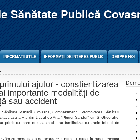
de Sănătate Publică Covas
INFORMAȚII UTILE
INFORMAȚII DE INTERES PUBLIC
DESPRE NOI
.
primului ajutor - conștientizarea
Domen
ai importante modalități de
ță sau accident
 de Sănătate Publică Covasna, Compartimentul Promovarea Sănătății
izitat clasa a V-a din Liceul de Artă “Plugor Sándor” din Sf.Gheorghe,
au primit cu mare entuziasm și s-au familiarizat cu unele tehnici de
iarizăm cu modalitatea de acordare a primului ajutor în rândul elevilor