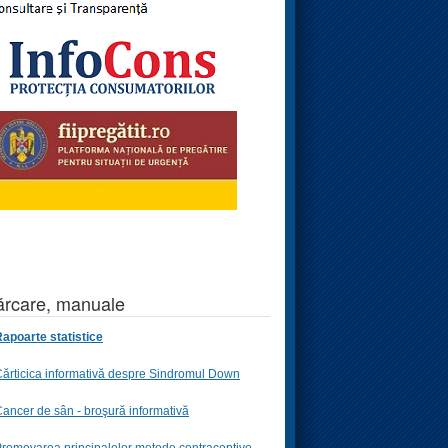
rcare, manuale
apoarte statistice
ărticica informativă despre Sindromul Down
ancer de sân - broşură informativă
romovarea principalelor metode contraceptive