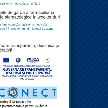
Asistența medicală comunitară
iile de gardă a farmaciilor și
țe stomatologice în weekenduri
a farmaceutică și asistența medicală
logică
în weekenduri
din județul Covasna
nare transparentă, deschisă și
ipativă