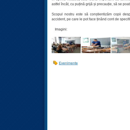
astfel încât, cu puțină grijă și precauție, să se p
Scopul nostru este să conștientizăm copii des
accident, pe care le pot face ținând cont de specific
Imagini:
Evenimente