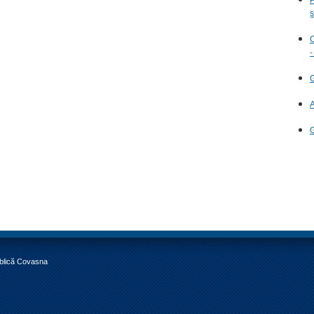
ş
C
-
G
A
G
ublică Covasna