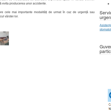
oată evita producerea unor accidente.
Servic
pre cele mai importante modalități de urmat în caz de urgență sau
urgen
ul vârstei lor.
Asistenț
stomato
Guver
partic