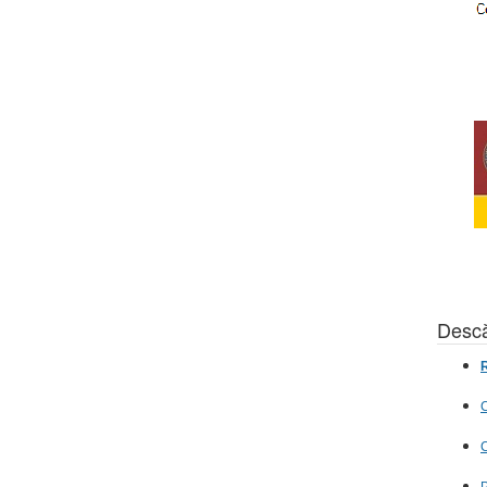
Descă
R
C
C
P