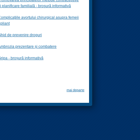
i planificare familială -
broşură informativă
omplicaţiile avortului chirurgical asupra femeii
 pliant
hid de prevenire droguri
mbrozia prezentare și combatere
ripa - broșură informativă
mai departe