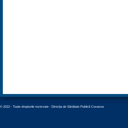
© 2022 - Toate drepturile rezervate - Direcția de Sănătate Publică Covasna