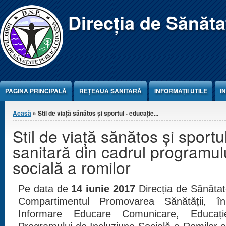
Jump to Content
Direcția de Sănăt
PAGINA PRINCIPALĂ
REŢEAUA SANITARĂ
INFORMAȚII UTILE
I
Eşti aici
Acasă
» Stil de viață sănătos și sportul - educație...
Stil de viață sănătos și sportu
sanitară din cadrul programul
socială a romilor
Pe data de
14 iunie 2017
Direcția de Sănăta
Compartimentul Promovarea Sănătății, 
Informare Educare Comunicare, Educați