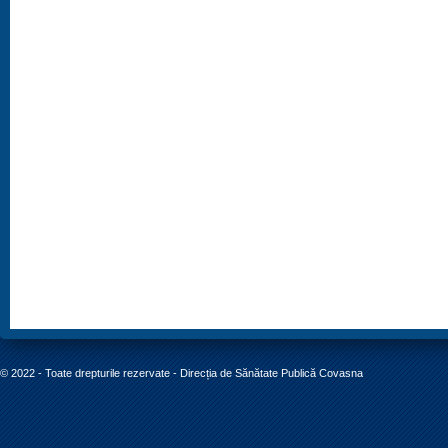
© 2022 - Toate drepturile rezervate - Direcția de Sănătate Publică Covasna