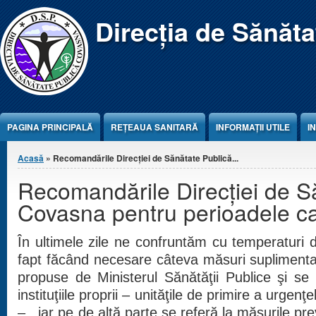
Jump to Content
Direcția de Sănăt
PAGINA PRINCIPALĂ
REŢEAUA SANITARĂ
INFORMAȚII UTILE
I
Eşti aici
Acasă
» Recomandările Direcţiei de Sănătate Publică...
Recomandările Direcţiei de S
Covasna pentru perioadele ca
În ultimele zile ne confruntăm cu temperaturi d
fapt făcând necesare câteva măsuri suplimenta
propuse de Ministerul Sănătăţii Publice şi se 
instituţiile proprii – unităţile de primire a urgenţ
– , iar pe de altă parte se referă la măsurile pr