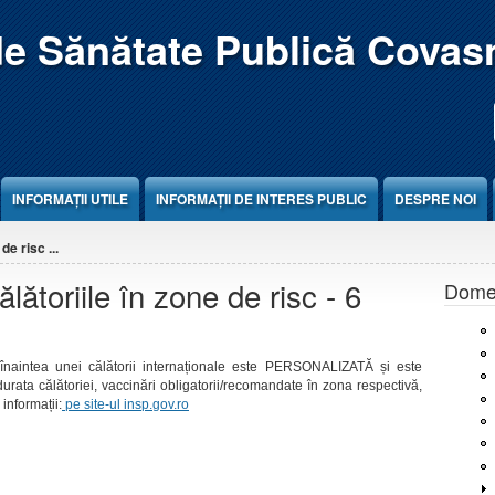
de Sănătate Publică Covas
INFORMAȚII UTILE
INFORMAȚII DE INTERES PUBLIC
DESPRE NOI
e risc ...
ătoriile în zone de risc - 6
Domen
 înaintea unei călătorii internaționale este PERSONALIZATĂ și este
urata călătoriei, vaccinări obligatorii/recomandate în zona respectivă,
informații:
pe site-ul insp.gov.ro