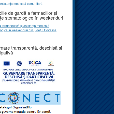
Asistența medicală comunitară
iile de gardă a farmaciilor și
țe stomatologice în weekenduri
a farmaceutică și asistența medicală
logică
în weekenduri
din județul Covasna
nare transparentă, deschisă și
ipativă