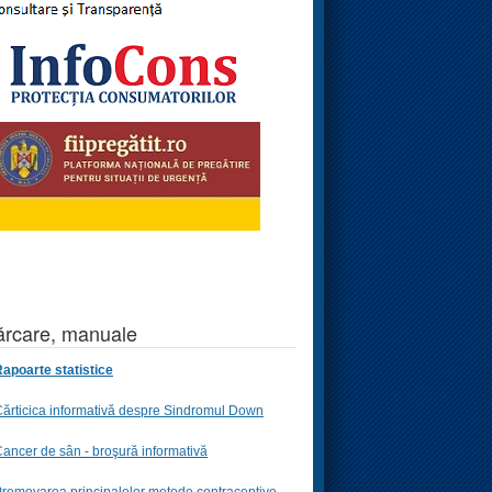
rcare, manuale
apoarte statistice
ărticica informativă despre Sindromul Down
ancer de sân - broşură informativă
romovarea principalelor metode contraceptive