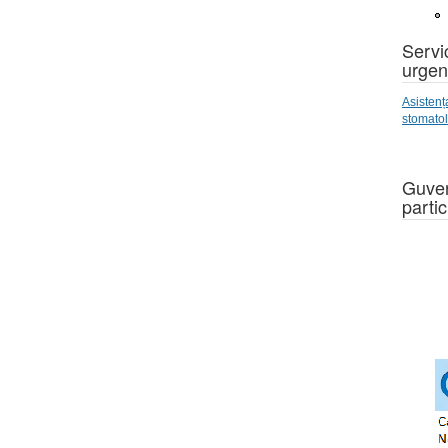
Servic
urgen
Asistenț
stomato
Guver
partic