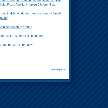
i planificare familială -
broşură informativă
omplicaţiile avortului chirurgical asupra femeii
 pliant
hid de prevenire droguri
mbrozia prezentare și combatere
ripa - broșură informativă
mai departe