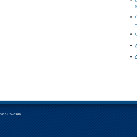
ş
C
-
G
A
G
ublică Covasna