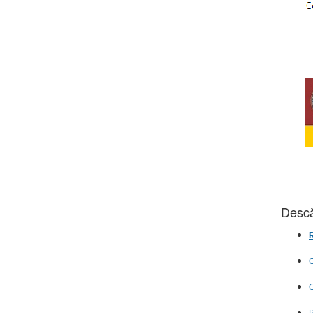
Descă
R
C
C
P