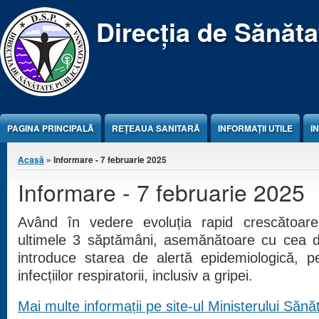
Jump to Content
Direcția de Sănăt
PAGINA PRINCIPALĂ
REŢEAUA SANITARĂ
INFORMAȚII UTILE
I
Eşti aici
Acasă
» Informare - 7 februarie 2025
Informare - 7 februarie 2025
Având în vedere evoluția rapid crescătoare a
ultimele 3 săptămâni, asemănătoare cu cea d
introduce starea de alertă epidemiologică, pen
infecțiilor respiratorii, inclusiv a gripei.
Mai multe informații pe site-ul Ministerului Sănăt