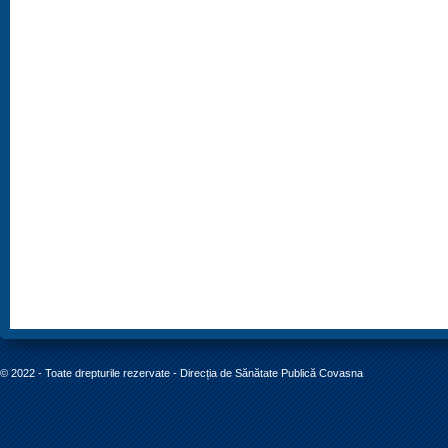
© 2022 - Toate drepturile rezervate - Direcția de Sănătate Publică Covasna