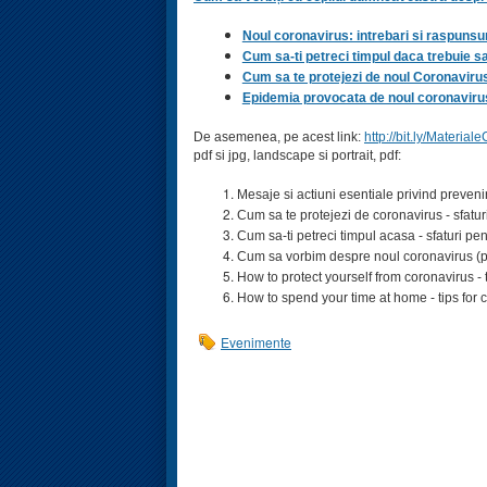
Noul coronavirus: intrebari si raspunsuri
Cum sa-ti petreci timpul daca trebuie s
Cum sa te protejezi de noul Coronaviru
Epidemia provocata de noul coronavirus: 
De asemenea, pe acest link:
http://bit.ly/Materi
pdf si jpg, landscape si portrait, pdf:
Mesaje si actiuni esentiale privind preveni
Cum sa te protejezi de coronavirus - sfaturi
Cum sa-ti petreci timpul acasa - sfaturi pent
Cum sa vorbim despre noul coronavirus (p
How to protect yourself from coronavirus - t
How to spend your time at home - tips for c
Evenimente