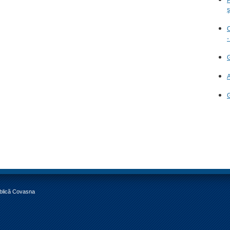
ş
C
-
G
A
G
ublică Covasna