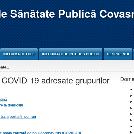
de Sănătate Publică Covas
INFORMAȚII UTILE
INFORMAȚII DE INTERES PUBLIC
DESPRE NOI
ate...
s COVID-19 adresate grupurilor
Domen
ntină
e la domiciliu
 transportul în comun
e boala cauzată de noul coronavirus (COVID-19)