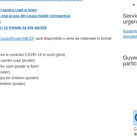
 pentru copii si tineri
Servic
a stai acasa din cauza noului coronavirus
urgen
s
ce trebuie sa stie parintii
Asistenț
stomato
aleCruceaRosieUNICEF
, sunt disponibile o serie de materiale in format
rea si controlul COVID-19 in scoli (ghid)
Guver
 pentru copii (poster)
partic
ru copii (poster si flyer)
oster)
ips for children (poster)
hildren (poster)