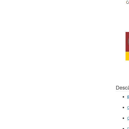
Descă
R
C
C
P