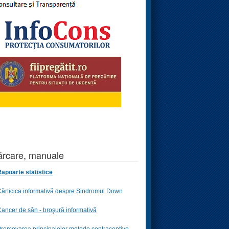
rcare, manuale
apoarte statistice
ărticica informativă despre Sindromul Down
ancer de sân - broşură informativă
romovarea principalelor metode contraceptive