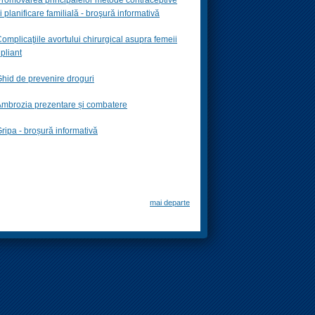
i planificare familială -
broşură informativă
omplicaţiile avortului chirurgical asupra femeii
 pliant
hid de prevenire droguri
mbrozia prezentare și combatere
ripa - broșură informativă
mai departe