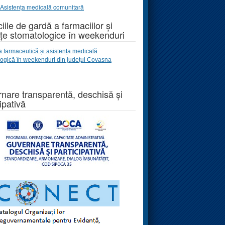
Asistența medicală comunitară
iile de gardă a farmaciilor și
țe stomatologice în weekenduri
a farmaceutică și asistența medicală
logică
în weekenduri
din județul Covasna
nare transparentă, deschisă și
ipativă