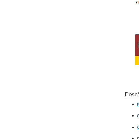
Descă
R
C
C
P