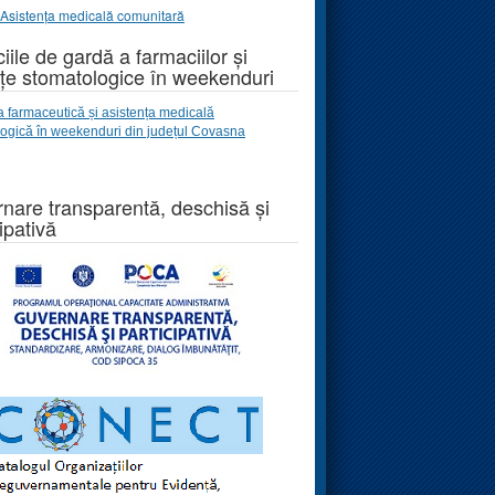
Asistența medicală comunitară
iile de gardă a farmaciilor și
țe stomatologice în weekenduri
a farmaceutică și asistența medicală
logică
în weekenduri
din județul Covasna
nare transparentă, deschisă și
ipativă