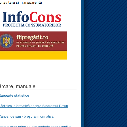
rcare, manuale
apoarte statistice
ărticica informativă despre Sindromul Down
ancer de sân - broşură informativă
romovarea principalelor metode contraceptive