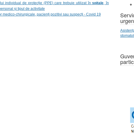
 individual de protecție (PPE) care trebuie utilizat în
spitale
, în
ersonal și tipul de activitate
Servic
r medico-chirurgicale, pacienți pozitivi sau suspecți - Covid 19
urgen
Asistenț
stomato
Guver
partic