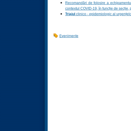
Recomandări de folosire a echipamentului
contextul COVID-19, în funcție de secție, p
Triajul
clinico - epidemiologic al urgențelo
Evenimente