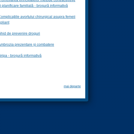
i planificare familială -
broşură informativă
omplicaţiile avortului chirurgical asupra femeii
 pliant
hid de prevenire droguri
mbrozia prezentare și combatere
ripa - broșură informativă
mai departe