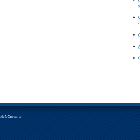
ş
C
-
G
A
G
ublică Covasna