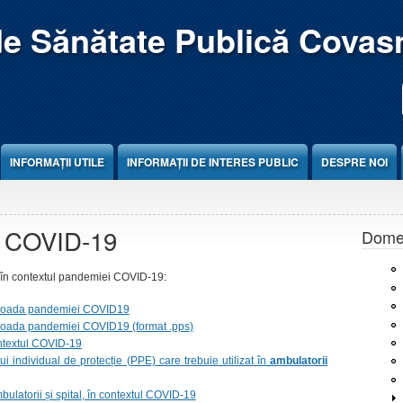
de Sănătate Publică Covas
INFORMAȚII UTILE
INFORMAȚII DE INTERES PUBLIC
DESPRE NOI
us COVID-19
Domen
P în contextul pandemiei COVID-19:
rioada pandemiei COVID19
ioada pandemiei COVID19 (format .pps)
ntextul COVID-19
i individual de protecție
(PPE) care trebuie utilizat în
ambulatorii
bulatorii și spital, în contextul COVID-19