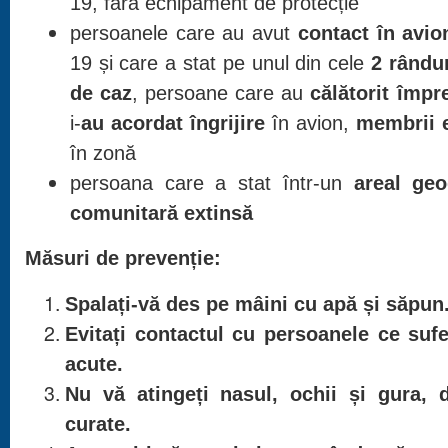
19, fără echipament de protecție
persoanele care au avut
contact în avi
19 și care a stat pe unul din cele
2 rândur
de caz
, persoane care au
călătorit împr
i-
au acordat îngrijire
în avion,
membrii e
în zonă
persoana care a stat într-un
areal geo
comunitară extinsă
Măsuri de prevenție:
Spalați-vă des pe mâini cu apă și săpun
Evitați contactul cu persoanele ce sufe
acute.
Nu vă atingeți nasul, ochii și gura, 
curate.