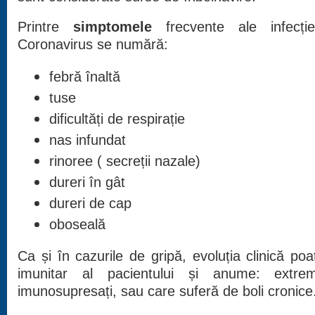
Printre
simptomele
frecvente ale infecți
Coronavirus se numără:
febră înaltă
tuse
dificultăți de respirație
nas infundat
rinoree ( secreții nazale)
dureri în gât
dureri de cap
oboseală
Ca și în cazurile de gripă, evoluția clinică poa
imunitar al pacientului și anume: extre
imunosupresați, sau care suferă de boli cronice