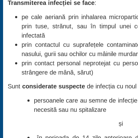
Transmiterea
infecției se face
:
pe cale aeriană prin inhalarea microparti
prin tuse, strănut, sau în timpul unei 
infectată
prin contactul cu suprafețele contamina
nasului, gurii sau ochilor cu mâinile murda
prin contact personal neprotejat cu perso
strângere de mână, sărut)
Sunt
considerate suspecte
de infecția cu noul
persoanele care au semne de infecție 
necesită sau nu spitalizare
și
în perioada de 14 zile anterioare d