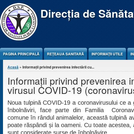
Jump to Content
Direcția de Sănăt
PAGINA PRINCIPALĂ
REŢEAUA SANITARĂ
INFORMAȚII UTILE
I
Eşti aici
Acasă
» Informaţii privind prevenirea infectării cu...
Informaţii privind prevenirea i
virusul COVID-19 (coronaviru
Noua tulpină COVID-19 a coronavirusului ce a g
înbolnăviri, face parte din Familia Coronavi
comune în rândul animalelor, această tulpină av
poate răspândi și la oameni. Cu toate acestea,
sunt considerate surse de înbolnăvire.