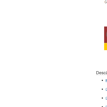
Descă
R
C
C
P