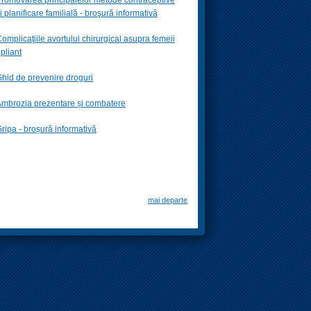
i planificare familială -
broşură informativă
omplicaţiile avortului chirurgical asupra femeii
 pliant
hid de prevenire droguri
mbrozia prezentare și combatere
ripa - broșură informativă
mai departe