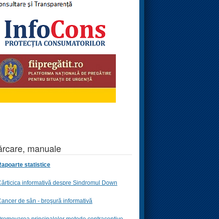
rcare, manuale
apoarte statistice
ărticica informativă despre Sindromul Down
ancer de sân - broşură informativă
romovarea principalelor metode contraceptive