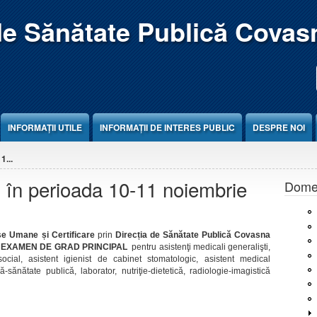
de Sănătate Publică Covas
INFORMAȚII UTILE
INFORMAȚII DE INTERES PUBLIC
DESPRE NOI
1...
 în perioada 10-11 noiembrie
Domen
e Umane și Certificare
prin
Direcția de Sănătate Publică Covasna
EXAMEN DE GRAD PRINCIPAL
pentru asistenţi medicali generalişti,
social, asistent igienist de cabinet stomatologic, asistent medical
-sănătate publică, laborator, nutriţie-dietetică, radiologie-imagistică