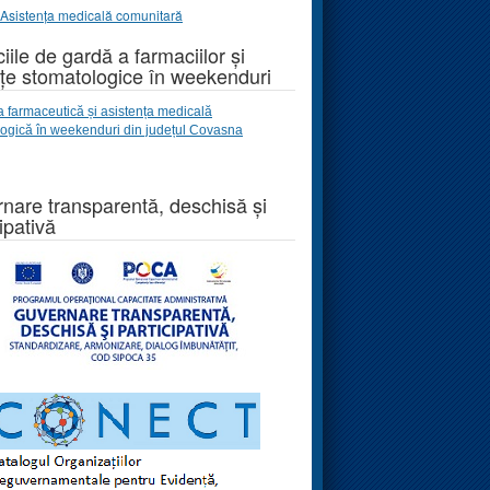
Asistența medicală comunitară
iile de gardă a farmaciilor și
țe stomatologice în weekenduri
a farmaceutică și asistența medicală
logică
în weekenduri
din județul Covasna
nare transparentă, deschisă și
ipativă