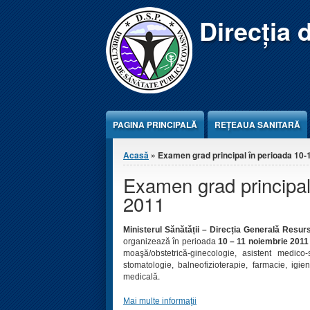
Jump to Content
Direcția 
PAGINA PRINCIPALĂ
REŢEAUA SANITARĂ
Eşti aici
Acasă
» Examen grad principal în perioada 10-1
Examen grad principal
2011
Ministerul Sănătății
– Direcția Generală Resurs
organizează în perioada
10 – 11 noiembrie 2011
moaşă/obstetrică-ginecologie, asistent medico-
stomatologie, balneofizioterapie, farmacie, igienă
.
medicală
Mai multe informaţii