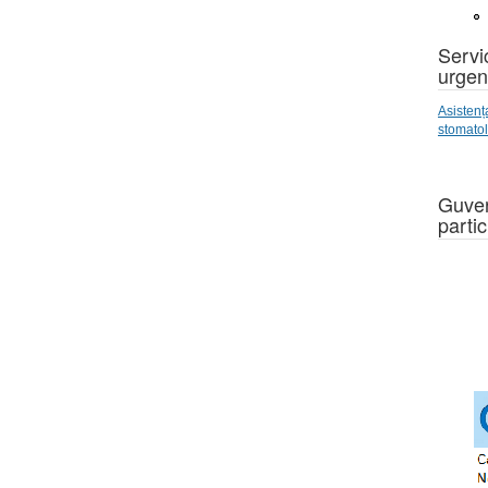
Servic
urgen
Asistenț
stomato
Guver
partic