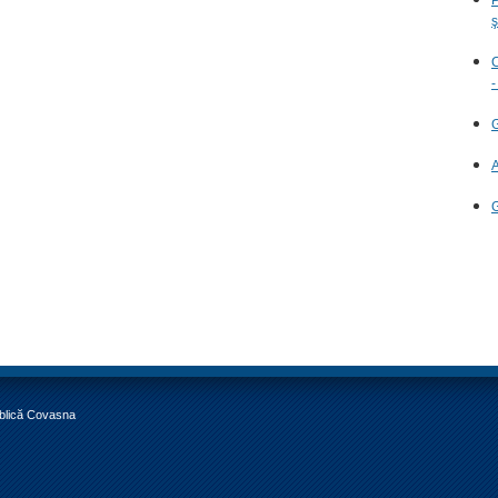
ş
C
-
G
A
G
ublică Covasna