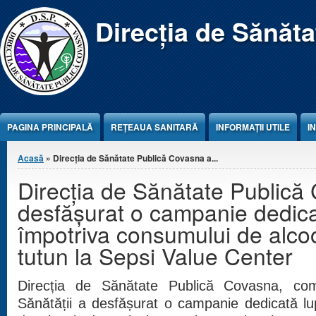
Jump to Content
Direcția de Sănăt
PAGINA PRINCIPALĂ
REŢEAUA SANITARĂ
INFORMAȚII UTILE
I
Eşti aici
Acasă
» Direcția de Sănătate Publică Covasna a...
Direcția de Sănătate Publică
desfășurat o campanie dedica
împotriva consumului de alcool
tutun la Sepsi Value Center
Direcția de Sănătate Publică Covasna, co
Sănătății a desfășurat o campanie dedicată lu