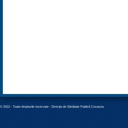
© 2022 - Toate drepturile rezervate - Direcția de Sănătate Publică Covasna