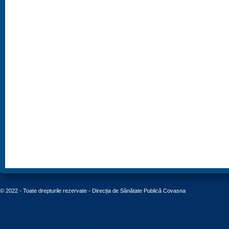
© 2022 - Toate drepturile rezervate - Direcția de Sănătate Publică Covasna