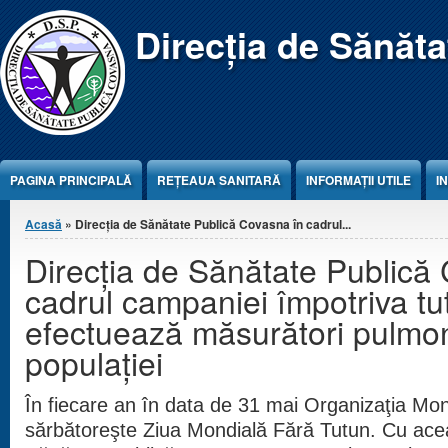
Jump to Content
Direcția de Sănăt
PAGINA PRINCIPALĂ
REŢEAUA SANITARĂ
INFORMAȚII UTILE
I
Eşti aici
Acasă
» Direcția de Sănătate Publică Covasna în cadrul...
Direcția de Sănătate Publică
cadrul campaniei împotriva tu
efectuează măsurători pulmo
populaţiei
În fiecare an în data de 31 mai Organizaţia Mon
sărbătoreşte Ziua Mondială Fără Tutun. Cu acea