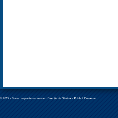
© 2022 - Toate drepturile rezervate - Direcția de Sănătate Publică Covasna