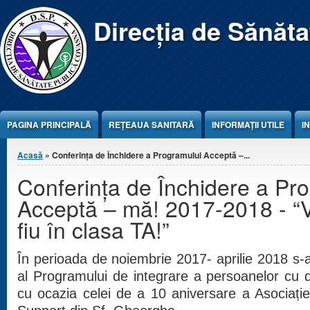
Jump to Content
Direcția de Sănăt
PAGINA PRINCIPALĂ
REŢEAUA SANITARĂ
INFORMAȚII UTILE
I
Eşti aici
Acasă
» Conferința de Închidere a Programului Acceptă –...
Conferința de Închidere a Pr
Acceptă – mă! 2017-2018 - “
fiu în clasa TA!”
În perioada de noiembrie 2017- aprilie 2018 s-
al Programului de integrare a persoanelor cu di
cu ocazia celei de a 10 aniversare a Asociație