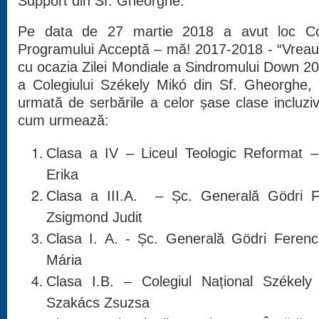
Support din Sf. Gheorghe.
Pe data de 27 martie 2018 a avut loc Con
Programului Acceptă – mă! 2017-2018 - “Vreau ș
cu ocazia Zilei Mondiale a Sindromului Down 20
a Colegiului Székely Mikó din Sf. Gheorghe,
urmată de serbările a celor șase clase incluz
cum urmează:
Clasa a IV – Liceul Teologic Reformat 
Erika
Clasa a III.A. – Șc. Generală Gödri F
Zsigmond Judit
Clasa I. A. - Șc. Generală Gödri Ferenc
Mária
Clasa I.B. – Colegiul Național Székely
Szakács Zsuzsa