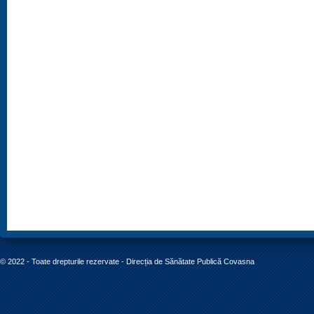
© 2022 - Toate drepturile rezervate - Direcția de Sănătate Publică Covasna