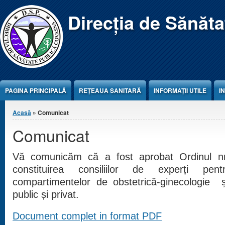
Jump to Content
Direcția de Sănăt
PAGINA PRINCIPALĂ
REŢEAUA SANITARĂ
INFORMAȚII UTILE
I
Eşti aici
Acasă
» Comunicat
Comunicat
Vă comunicăm că a fost aprobat Ordinul nr.
constituirea
consiliilor
de experți pentr
compartimentelor de obstetrică-ginecologie ș
public și privat.
Document complet in format PDF