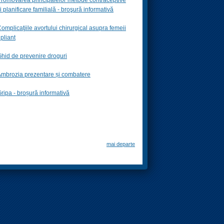
i planificare familială -
broşură informativă
omplicaţiile avortului chirurgical asupra femeii
 pliant
hid de prevenire droguri
mbrozia prezentare și combatere
ripa - broșură informativă
mai departe