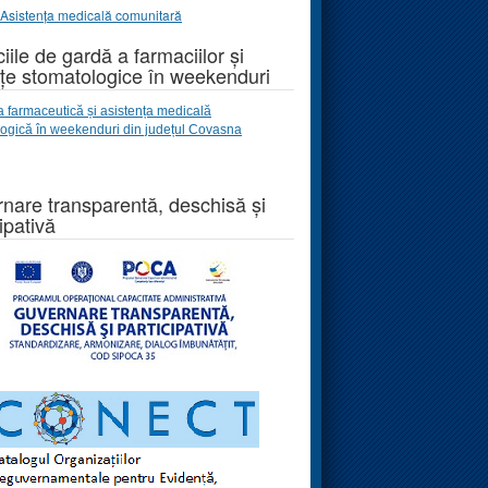
Asistența medicală comunitară
iile de gardă a farmaciilor și
țe stomatologice în weekenduri
a farmaceutică și asistența medicală
logică
în weekenduri
din județul Covasna
nare transparentă, deschisă și
ipativă