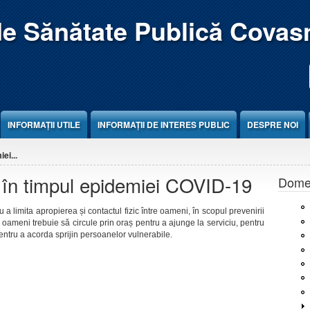
de Sănătate Publică Covas
INFORMAȚII UTILE
INFORMAȚII DE INTERES PUBLIC
DESPRE NOI
ei...
r în timpul epidemiei COVID-19
Domen
a limita apropierea și contactul fizic între oameni, în scopul prevenirii
i oameni trebuie să circule prin oraș pentru a ajunge la serviciu, pentru
pentru a acorda sprijin persoanelor vulnerabile.