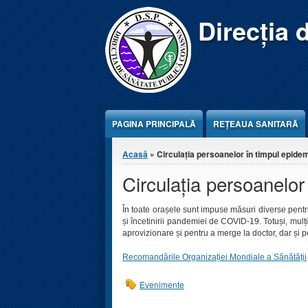
Jump to Content
Direcția 
PAGINA PRINCIPALĂ
REŢEAUA SANITARĂ
Eşti aici
Acasă
» Circulația persoanelor în timpul epidemi
Circulația persoanelo
În toate orașele sunt impuse măsuri diverse pentru 
și încetinirii pandemiei de COVID-19. Totuși, mulț
aprovizionare și pentru a merge la doctor, dar și 
Recomandările Organizației Mondiale a Sănătății
Evenimente