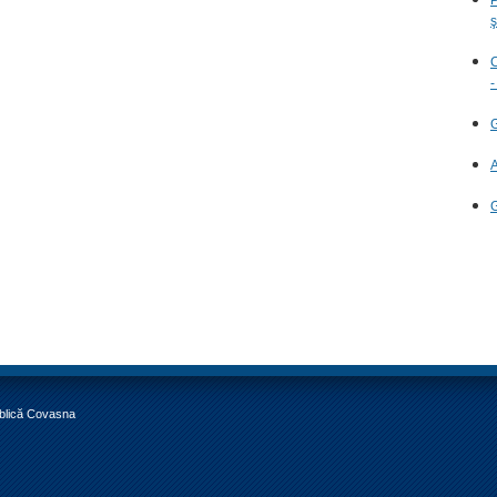
ş
C
-
G
A
G
ublică Covasna