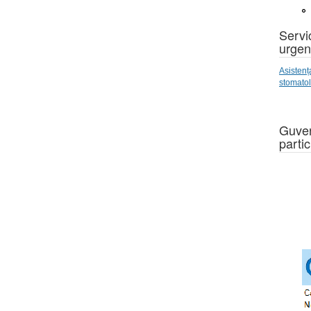
Servic
urgen
Asistenț
stomato
Guver
partic