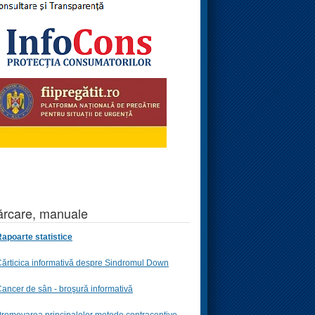
rcare, manuale
apoarte statistice
ărticica informativă despre Sindromul Down
ancer de sân - broşură informativă
romovarea principalelor metode contraceptive