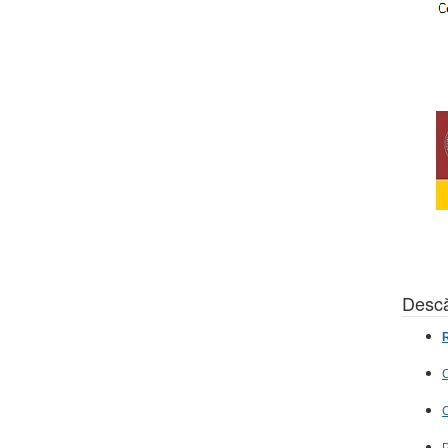
Descă
R
C
C
P