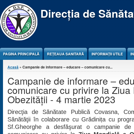
Jump to Content
Direcția de Sănăt
PAGINA PRINCIPALĂ
REŢEAUA SANITARĂ
INFORMAȚII UTILE
I
Eşti aici
Acasă
» Campanie de informare – educare – comunicare cu...
Campanie de informare – edu
comunicare cu privire la Ziua
Obezității - 4 martie 2023
Direcţia de Sănătate Publică Covasna, Co
Sănătăţii în colaborare cu Grădinița cu progra
Sf.Gheorghe a desfăşurat o campanie de