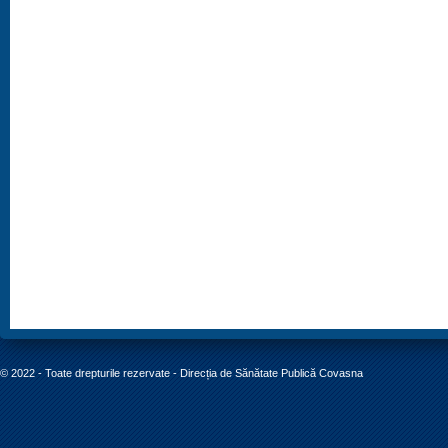
© 2022 - Toate drepturile rezervate - Direcția de Sănătate Publică Covasna