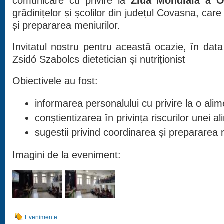
comunicare cu privire la
Ziua Mondială a O
grădinițelor și școlilor din județul Covasna, ca
și prepararea meniurilor.
Invitatul nostru pentru această ocazie, în dat
Zsidó Szabolcs dietetician și nutriționist
Obiectivele au fost:
informarea personalului cu privire la o ali
conștientizarea în privința riscurilor unei 
sugestii privind coordinarea și prepararea m
Imagini de la eveniment:
Evenimente