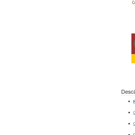
Descă
R
C
C
P