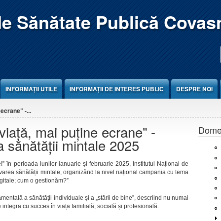
de Sănătate Publică Covas
INFORMAȚII UTILE
INFORMAȚII DE INTERES PUBLIC
DESPRE NOI
ecrane” -...
iață, mai puține ecrane” -
Domen
sănătății mintale 2025
 în perioada lunilor ianuarie și februarie 2025, Institutul Național de
varea sănătății mintale, organizând la nivel național campania cu tema
gitale; cum o gestionăm?”
ntală a sănătăţii individuale și a „stării de bine”, descriind nu numai
e integra cu succes în viața familială, socială și profesională.