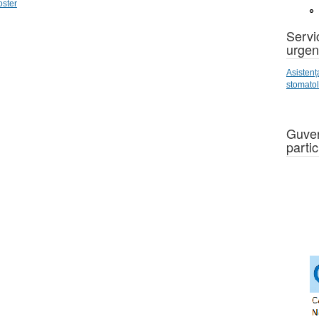
oster
Servic
urgen
Asistenț
stomato
Guver
partic