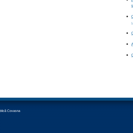
ş
C
-
G
A
G
ublică Covasna