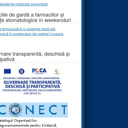
Asistența medicală comunitară
iile de gardă a farmaciilor și
țe stomatologice în weekenduri
a farmaceutică și asistența medicală
logică
în weekenduri
din județul Covasna
nare transparentă, deschisă și
ipativă