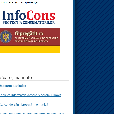
rcare, manuale
apoarte statistice
ărticica informativă despre Sindromul Down
ancer de sân - broşură informativă
romovarea principalelor metode contraceptive