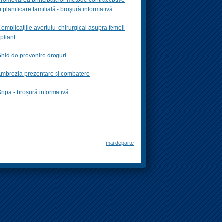
i planificare familială -
broşură informativă
omplicaţiile avortului chirurgical asupra femeii
 pliant
hid de prevenire droguri
mbrozia prezentare și combatere
ripa - broșură informativă
mai departe